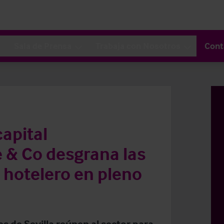
Sala de Prensa
Trabaja con Nosotros
Cont
capital
e & Co desgrana las
 hotelero en pleno
es de Sevilla reúnen al sector para