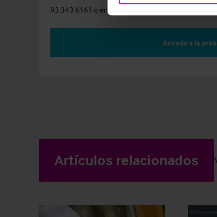
93 343 6161 o enviar un correo a:
rocio.montoya@c
Accede a la pre
Artículos relacionados