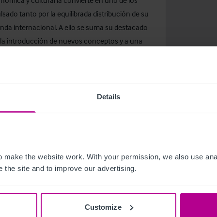
ronómica y cultural la convierte en uno de los
sado tanto por la equilibrada distribución de su
nda internacional. A ello se suma su destacado
a la introducción de nuevos conceptos y a una
en Sevilla es sólida: la ciudad se consolida como
.
Details
internacional especializada en el sector hotelero
 los principales mercados europeos, la firma
ración y consultoría estratégica para inversores,
 make the website work. With your permission, we also use anal
spaña y Portugal, el equipo local combina
 the site and to improve our advertising.
rar operaciones de referencia en el sector.
Customize
arketing Coordinator, Christie & Co en el +34