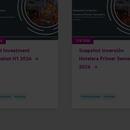
26
7/8/2026
l Investment
Snapshot Inversión
pshot H1 2026
Hotelera Primer Seme
2026
caciones
Hoteles
Publicaciones
Hoteles