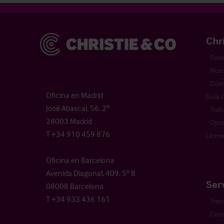
Christie & Co
Chr
Sobr
Nues
Cómo
Oficina en Madrid
Guía 
José Abascal, 56, 2º
Trab
28003 Madrid
Opor
T +34 910 459 876
Licen
Oficina en Barcelona
Avenida Diagonal, 409, 5º B
Ser
08008 Barcelona
T +34 933 436 161
Tran
Cons