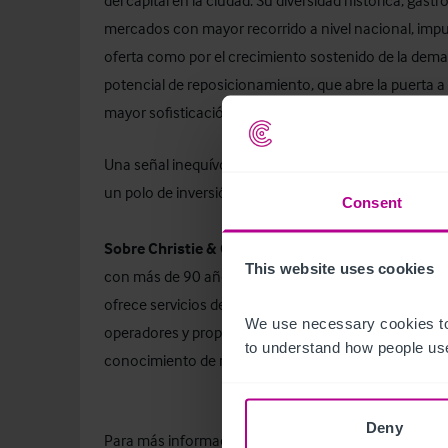
del capital en la ciudad. Su diversidad histórica, gast
mercados con mayor recorrido a nivel nacional, impul
oferta como por el crecimiento sostenido de la dema
potencial de reposicionamiento, que abre la puerta 
mayor sofisticación de la oferta hotelera.”
Una señal inequívoca de que la confianza del capital 
un polo de inversión hotelera de primer nivel europeo
Consent
Sobre Christie & Co
Christie & Co es una consultora 
This website uses cookies
con más de 90 años de trayectoria. Con presencia en
ofrece servicios de transacción, intermediación, valo
We use necessary cookies to
operadores y propietarios de activos hoteleros. En E
to understand how people use
conocimiento de mercado y red de contactos para lide
Deny
Para más información contacte con Rocío Montoya, M