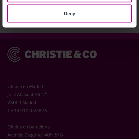
Deny
Christie & Co
Oficina en Madrid
José Abascal, 56, 2º
28003 Madrid
T +34 910 459 876
Oficina en Barcelona
Avenida Diagonal, 409, 5º B