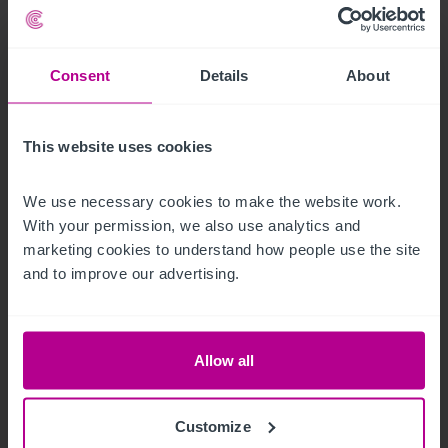
Consent
Details
About
This website uses cookies
We use necessary cookies to make the website work. 
With your permission, we also use analytics and 
marketing cookies to understand how people use the site 
and to improve our advertising.
3/2/2020
Mercado de Hostels - Península Ibérica
Allow all
Customize
Publicaciones
Hoteles
Inversión y desarrollo