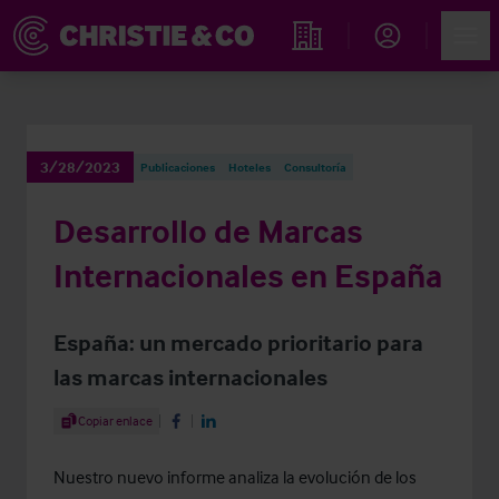
Account
Men
Propiedades
3/28/2023
Publicaciones
Hoteles
Consultoría
Desarrollo de Marcas
Internacionales en España
España: un mercado prioritario para
las marcas internacionales
Share Article
Copiar enlace
Share on Facebook
Share on LinkedIn
Nuestro nuevo informe analiza la evolución de los