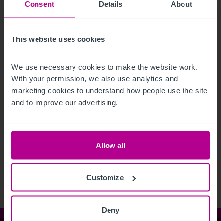
Consent
Details
About
This website uses cookies
We use necessary cookies to make the website work. 
6/30/2026
With your permission, we also use analytics and 
El Grand Hotel Europa de Innsbruck
marketing cookies to understand how people use the site 
(Austria) será reactivado bajo la marca NH
and to improve our advertising.
Collection
Allow all
Notas de Prensa
Hoteles
Customize
Deny