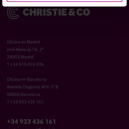
Christie & Co
Oficina en Madrid
José Abascal, 56, 2º
28003 Madrid
T +34 910 459 876
Oficina en Barcelona
Avenida Diagonal, 409, 5º B
08008 Barcelona
T +34 933 436 161
+34 933 436 161