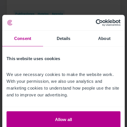
Publicaciones
Hoteles
Agencia
Consent
Details
About
This website uses cookies
We use necessary cookies to make the website work. 
With your permission, we also use analytics and 
marketing cookies to understand how people use the site 
and to improve our advertising.
9/27/2021
Edgar Ollé se incorpora a Christie & Co
Allow all