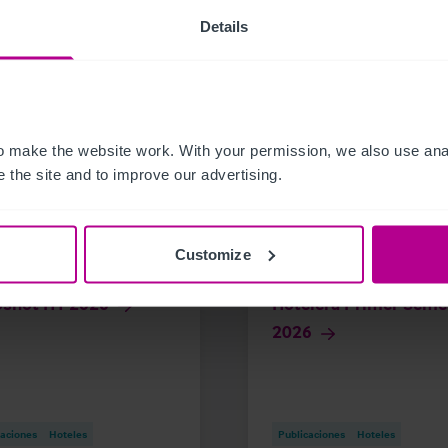
Details
 make the website work. With your permission, we also use anal
 the site and to improve our advertising.
26
7/8/2026
Customize
l Investment
Snapshot Inversión
pshot H1 2026
Hotelera Primer Seme
2026
caciones
Hoteles
Publicaciones
Hoteles