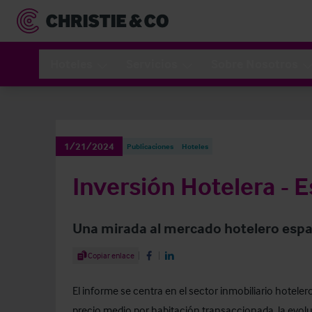
Hoteles
Servicios
Sobre Nosotros
1/21/2024
Publicaciones
Hoteles
Inversión Hotelera - 
Una mirada al mercado hotelero espa
Share Article
Copiar enlace
Share on Facebook
Share on LinkedIn
El informe se centra en el sector inmobiliario hotele
precio medio por habitación transaccionada, la evoluci