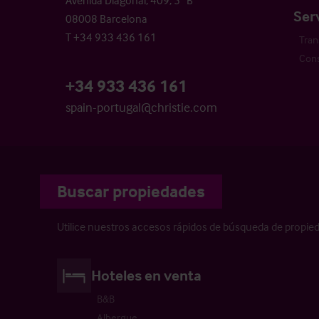
Ser
08008 Barcelona
T +34 933 436 161
Tran
Cons
+34 933 436 161
spain-portugal@christie.com
Buscar propiedades
Utilice nuestros accesos rápidos de búsqueda de propie
Hoteles en venta
B&B
Albergue