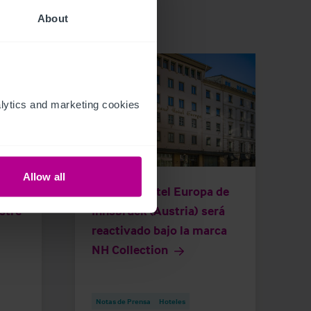
About
ytics and marketing cookies 
6/30/2026
Allow all
El Grand Hotel Europa de
stre
Innsbruck (Austria) será
reactivado bajo la marca
NH Collection
Notas de Prensa
Hoteles