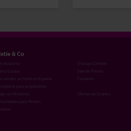
istie & Co
e Nosotros
El Grupo Christie
tro Equipo
Sala de Prensa
 vender un hotel en España:
Contacto
completa para propietarios
aja con Nosotros
Ofertas de Empleo
tunidades para Recién
ciados