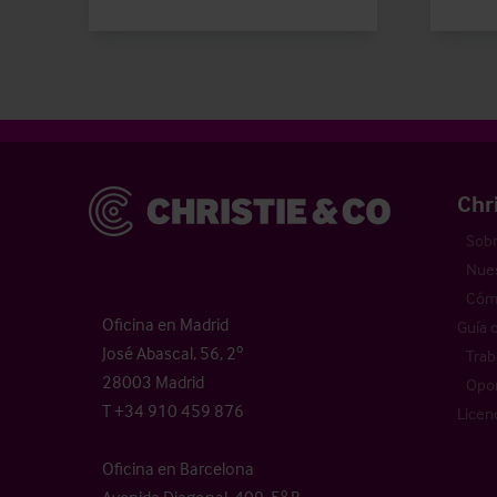
Christie & Co
Chr
Sobr
Nues
Cómo
Oficina en Madrid
Guía 
José Abascal, 56, 2º
Trab
28003 Madrid
Opor
T +34 910 459 876
Licen
Oficina en Barcelona
Avenida Diagonal, 409, 5º B