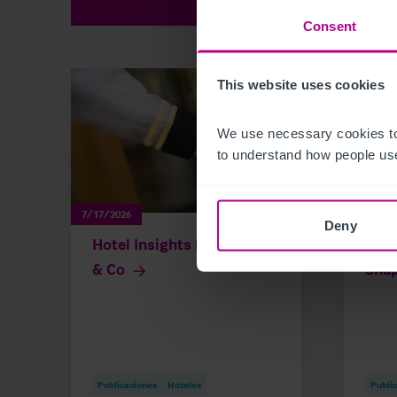
Consent
This website uses cookies
We use necessary cookies to
to understand how people use
7/17/2026
7/13/20
Deny
Hotel Insights by Christie
Hote
& Co
Sna
Publicaciones
Hoteles
Publi