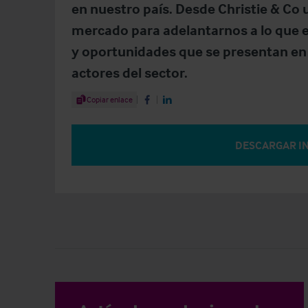
en nuestro país. Desde Christie & Co 
mercado para adelantarnos a lo que est
y oportunidades que se presentan en 
actores del sector.
Share Article
Copiar enlace
Share on Facebook
Share on LinkedIn
DESCARGAR I