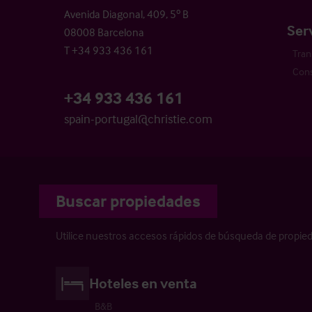
Avenida Diagonal, 409, 5º B
Ser
08008 Barcelona
T +34 933 436 161
Tran
Cons
+34 933 436 161
spain-portugal@christie.com
Buscar propiedades
Utilice nuestros accesos rápidos de búsqueda de propie
Hoteles en venta
B&B