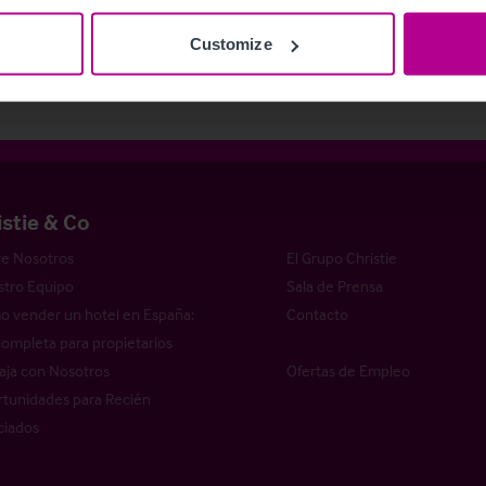
 de Prensa
Hoteles
Agencia
Publicaciones
Hoteles
Agencia
Customize
istie & Co
e Nosotros
El Grupo Christie
tro Equipo
Sala de Prensa
 vender un hotel en España:
Contacto
completa para propietarios
aja con Nosotros
Ofertas de Empleo
tunidades para Recién
ciados