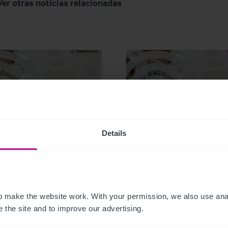
Ver otras noticias relacionadas
Details
021
10/25/2021
nversión hotelera en
Inversión Hotelera -
tres primeros
Market Snapshot Oct
estres supera la
2021
a de los 2.000 M €
 make the website work. With your permission, we also use anal
 the site and to improve our advertising.