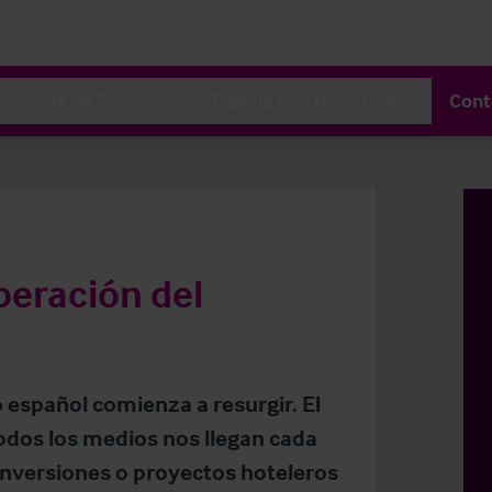
Sala de Prensa
Trabaja con Nosotros
Cont
peración del
 español comienza a resurgir. El
odos los medios nos llegan cada
, inversiones o proyectos hoteleros