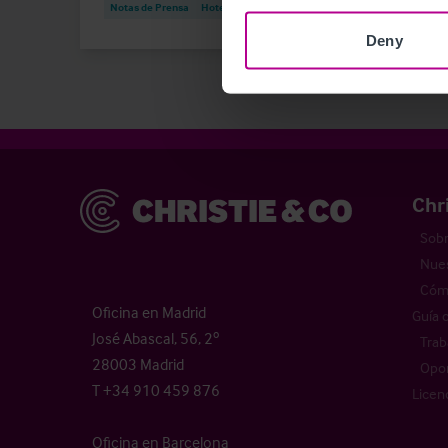
Notas de Prensa
Hoteles
Agencia
Notas
Deny
Christie & Co
Chr
Sobr
Nues
Cómo
Oficina en Madrid
Guía 
José Abascal, 56, 2º
Trab
28003 Madrid
Opor
T +34 910 459 876
Licen
Oficina en Barcelona