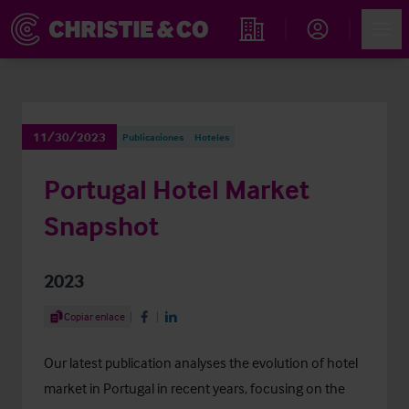
Account
Men
Propiedades
11/30/2023
Publicaciones
Hoteles
Portugal Hotel Market
Snapshot
2023
Share Article
Copiar enlace
Share on Facebook
Share on LinkedIn
Our latest publication analyses the evolution of hotel
market in Portugal in recent years, focusing on the