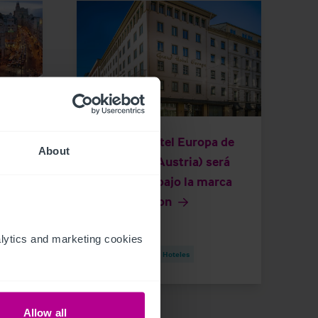
6/30/2026
El Grand Hotel Europa de
About
stre
Innsbruck (Austria) será
reactivado bajo la marca
NH Collection
ytics and marketing cookies 
Notas de Prensa
Hoteles
Allow all