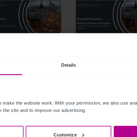
26
7/8/2026
l Investment
Snapshot Inversión
Details
pshot H1 2026
Hotelera Primer Seme
2026
 make the website work. With your permission, we also use anal
caciones
Hoteles
Publicaciones
Hoteles
 the site and to improve our advertising.
Customize