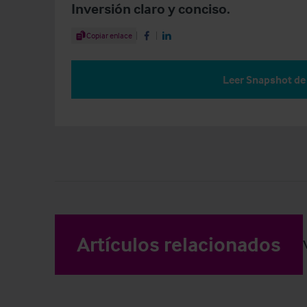
Inversión claro y conciso.
Share Article
Copiar enlace
Share on Facebook
Share on LinkedIn
Leer Snapshot de
Artículos relacionados