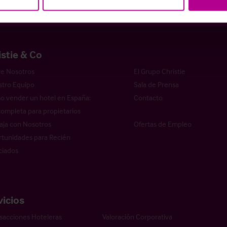
istie & Co
e Nosotros
El Grupo Christie
tro Equipo
Sala de Prensa
 vender un hotel en España:
Contacto
completa para propietarios
aja con Nosotros
Ofertas de Empleo
tunidades para Recién
ciados
vicios
sacciones Hoteleras
Valoración Corporativa