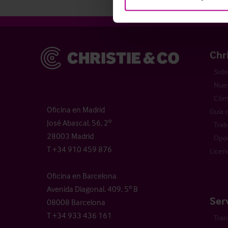
Christie & Co
Chr
Sobr
Nues
Cómo
Oficina en Madrid
Guía 
José Abascal, 56, 2º
Trab
28003 Madrid
Opor
T +34 910 459 876
Licen
Oficina en Barcelona
Avenida Diagonal, 409, 5º B
Ser
08008 Barcelona
T +34 933 436 161
Tran