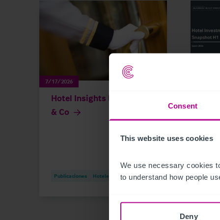
7/17/2026
7/13/20
Hotel Insights by Christie
Hote
Consent
& Co
Sna
This website uses cookies
We use necessary cookies to
Publicaciones
Hoteles
Publi
to understand how people use
Deny