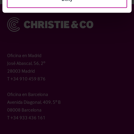
Christie & Co
Oficina en Madrid
José Abascal, 56, 2º
28003 Madrid
T +34 910 459 876
Oficina en Barcelona
Avenida Diagonal, 409, 5º B
08008 Barcelona
T +34 933 436 161