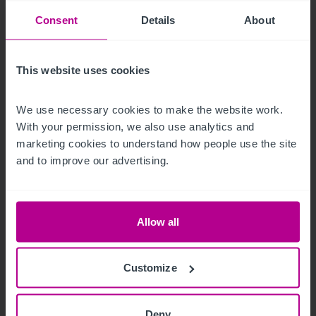
Consent
Details
About
This website uses cookies
We use necessary cookies to make the website work. 
6/30/2026
With your permission, we also use analytics and 
marketing cookies to understand how people use the site 
El Grand Hotel Europa de Innsbruck
and to improve our advertising.
(Austria) será reactivado bajo la marca NH
Collection
Allow all
Notas de Prensa
Hoteles
Customize
Deny