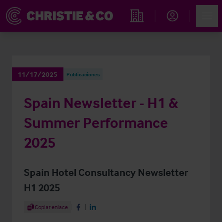
Account
Men
Propiedades
11/17/2025
Publicaciones
Spain Newsletter - H1 &
Summer Performance
2025
Spain Hotel Consultancy Newsletter
H1 2025
Share Article
Copiar enlace
Share on Facebook
Share on LinkedIn