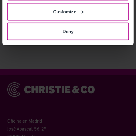
(Austria) será reactivado bajo la marca NH
Collection
Customize
Deny
Notas de Prensa
Hoteles
Christie & Co
Oficina en Madrid
José Abascal, 56, 2º