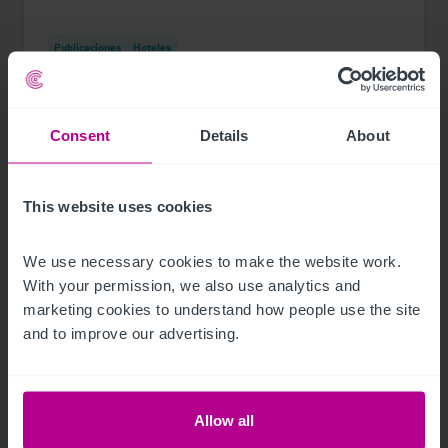
Publicaciones
Hoteles
Consent
Details
About
This website uses cookies
We use necessary cookies to make the website work. 
With your permission, we also use analytics and 
marketing cookies to understand how people use the site 
and to improve our advertising.
6/30/2026
El Grand Hotel Europa de Innsbruck
Allow all