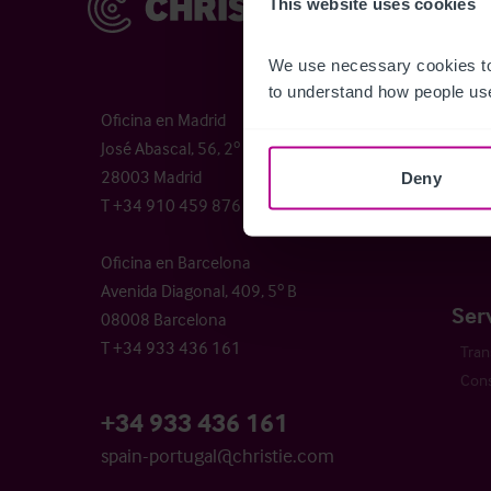
This website uses cookies
Sobr
Nues
We use necessary cookies to
to understand how people use
Cómo
Oficina en Madrid
Guía 
José Abascal, 56, 2º
Trab
28003 Madrid
Opor
Deny
T +34 910 459 876
Licen
Oficina en Barcelona
Avenida Diagonal, 409, 5º B
Ser
08008 Barcelona
T +34 933 436 161
Tran
Cons
+34 933 436 161
spain-portugal@christie.com