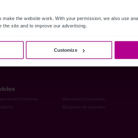
e Nosotros
El Grupo Christie
tro Equipo
Sala de Prensa
 make the website work. With your permission, we also use anal
 the site and to improve our advertising.
 vender un hotel en España:
Contacto
completa para propietarios
aja con Nosotros
Ofertas de Empleo
tunidades para Recién
Customize
ciados
vicios
sacciones Hoteleras
Valoración Corporativa
ultoría
Búsqueda de operador