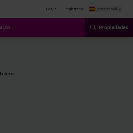
Log in
Registrarse
Cambiar país
acto
Propiedades
telero.