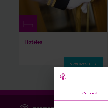
Hoteles
View Details
Consent
Christie & Co
Chr