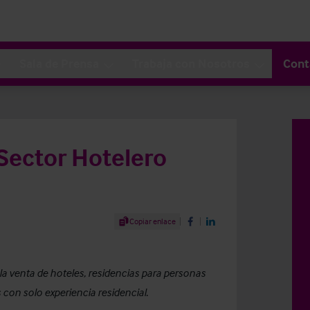
Sala de Prensa
Trabaja con Nosotros
Cont
 Sector Hotelero
Share Article
Copiar enlace
Share on Facebook
Share on LinkedIn
n la venta de hoteles, residencias para personas
con solo experiencia residencial.