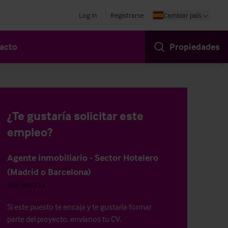
Log in
Registrarse
Cambiar país
acto
Propiedades
¿Te gustaría solicitar este
empleo?
Agente inmobiliario - Sector Hotelero
(Madrid o Barcelona)
RAF IN0233
Si este puesto te encaja y te gustaría formar
parte del proyecto, envíanos tu CV.