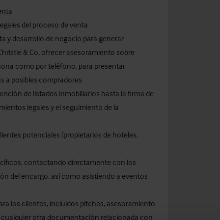
enta
legales del proceso de venta
a y desarrollo de negocio para generar
Christie & Co, ofrecer asesoramiento sobre
sona como por teléfono, para presentar
as a posibles compradores
ención de listados inmobiliarios hasta la firma de
mientos legales y el seguimiento de la
lientes potenciales (propietarios de hoteles,
ecíficos, contactando directamente con los
ción del encargo, así como asistiendo a eventos
ara los clientes, incluidos pitches, asesoramiento
y cualquier otra documentación relacionada con