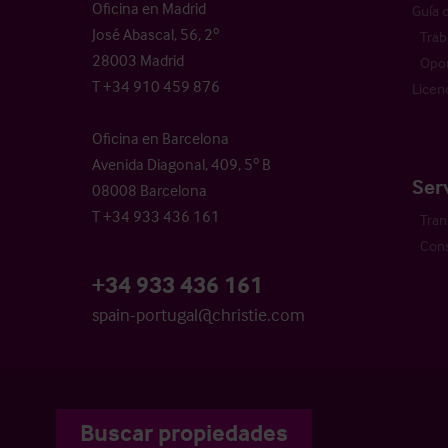
Oficina en Madrid
Guía 
José Abascal, 56, 2º
Trab
28003 Madrid
Opor
T +34 910 459 876
Licen
Oficina en Barcelona
Avenida Diagonal, 409, 5º B
Ser
08008 Barcelona
T +34 933 436 161
Tran
Cons
+34 933 436 161
spain-portugal@christie.com
Buscar propiedades