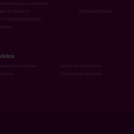
completa para propietarios
aja con Nosotros
Ofertas de Empleo
tunidades para Recién
ciados
vicios
sacciones Hoteleras
Valoración Corporativa
ultoría
Búsqueda de operador