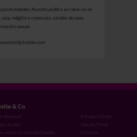
oportunidades. Nuestra política es clara: no se
 raza, religión o creencias, cambio de sexo,
ntación sexual.
areersint@christie.com
istie & Co
e Nosotros
El Grupo Christie
tro Equipo
Sala de Prensa
 vender un hotel en España:
Contacto