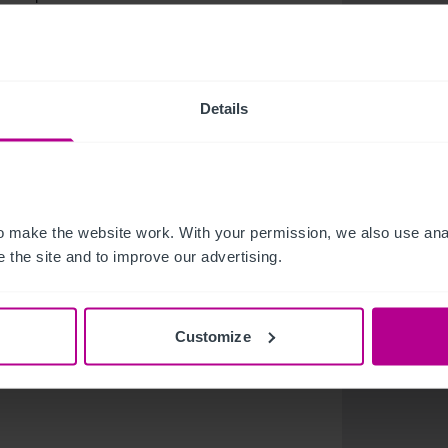
rketing cuando sea necesario.
rá aportar:
Details
obiliarias de hoteles
 make the website work. With your permission, we also use anal
escritos como verbales. Idiomas adicionales
 the site and to improve our advertising.
minio de Microsoft Office.
Customize
tento a los detalles.
r y crecer dentro del sector.