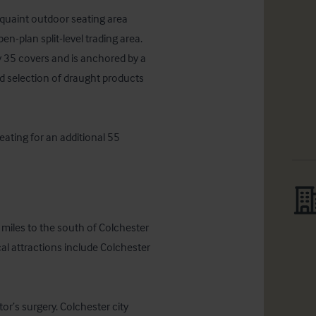
 quaint outdoor seating area 
n-plan split-level trading area. 
y 35 covers and is anchored by a 
ad selection of draught products 
eating for an additional 55 
 miles to the south of Colchester 
l attractions include Colchester 
or’s surgery. Colchester city 