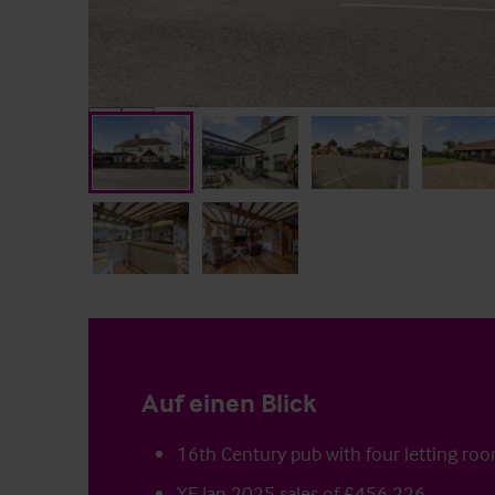
Auf einen Blick
16th Century pub with four letting ro
YE Jan 2025 sales of £456,226