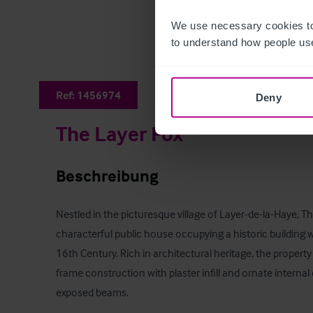
We use necessary cookies to
to understand how people use
Ref:
1456974
Deny
The Layer Fox
Beschreibung
Nestled in the picturesque village of Layer-de-la-Haye, Th
characterful public house occupying a historic building wi
16th Century. Rich in architectural heritage, the property
frame construction with plaster infill and ornate internal d
exposed beams.
