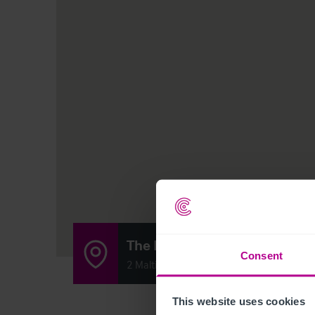
The Layer Fox
Consent
2 Malting Green Road, Layer-de-la-Haye,
This website uses cookies