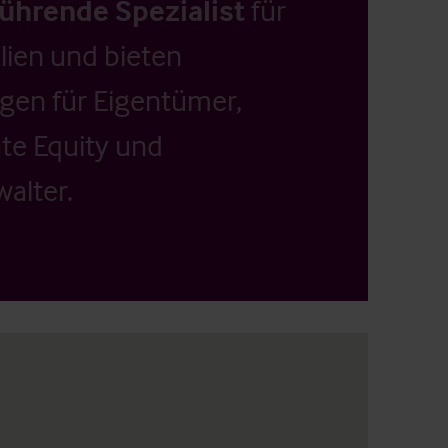
führende Spezialist
für
ien und bieten
ngen für Eigentümer,
ate Equity und
alter.