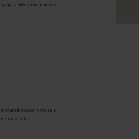
pping facilities and mainline 
 and are included in the sale 
nce of an offer.