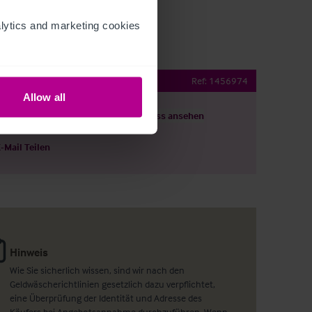
ytics and marketing cookies 
e Managed Pub with Rooms
Ref:
1456974
Allow all
ils herunterladen
Grundriss ansehen
E-Mail Teilen
Hinweis
Wie Sie sicherlich wissen, sind wir nach den
Geldwäscherichtlinien gesetzlich dazu verpflichtet,
eine Überprüfung der Identität und Adresse des
Käufers bei Angebotsannahme durchzuführen. Wenn