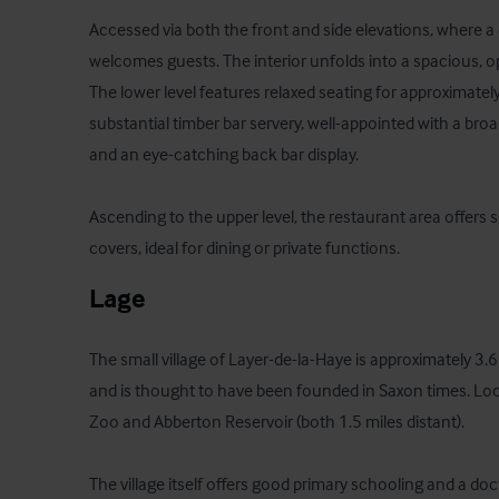
Accessed via both the front and side elevations, where a
welcomes guests. The interior unfolds into a spacious, ope
The lower level features relaxed seating for approximatel
substantial timber bar servery, well-appointed with a bro
and an eye-catching back bar display.

Ascending to the upper level, the restaurant area offers s
covers, ideal for dining or private functions.
Lage
The small village of Layer-de-la-Haye is approximately 3.6
and is thought to have been founded in Saxon times. Loca
Zoo and Abberton Reservoir (both 1.5 miles distant). 

The village itself offers good primary schooling and a doct