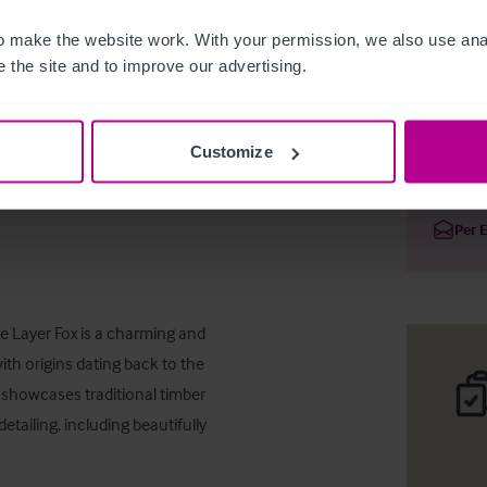
 make the website work. With your permission, we also use anal
 the site and to improve our advertising.
Exquisit
Customize
Deta
Per 
e Layer Fox is a charming and 
th origins dating back to the 
 showcases traditional timber 
etailing, including beautifully 