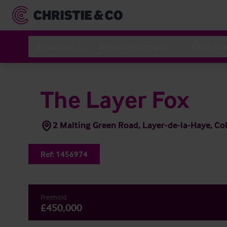
Branchen
Dienstleistungen
Über un
The Layer Fox
2 Malting Green Road, Layer-de-la-Haye, C
Ref:
1456974
Freehold
£450,000