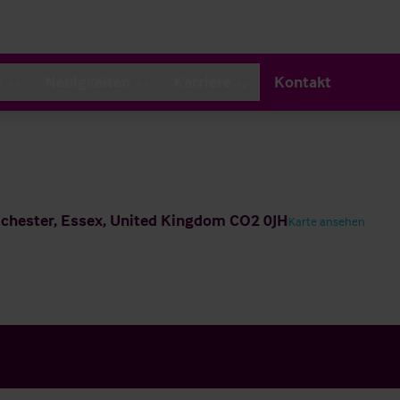
s
Neuigkeiten
Karriere
Kontakt
olchester, Essex, United Kingdom CO2 0JH
Karte ansehen