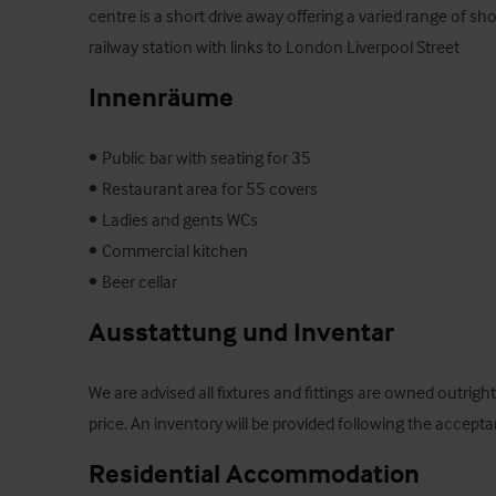
centre is a short drive away offering a varied range of sho
railway station with links to London Liverpool Street
Innenräume
•	Public bar with seating for 35

•	Restaurant area for 55 covers

•	Ladies and gents WCs

•	Commercial kitchen

•	Beer cellar
Ausstattung und Inventar
We are advised all fixtures and fittings are owned outright
price. An inventory will be provided following the accepta
Residential Accommodation