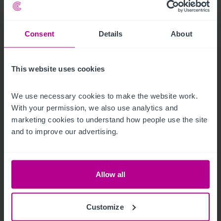
Consent
Details
About
8/5/2026
This website uses cookies
Christie & Co veröffentlicht Marktstudie zu
Serviced Apartments in Deutschland
We use necessary cookies to make the website work. 
With your permission, we also use analytics and 
marketing cookies to understand how people use the site 
Pressemitteilungen
Hotels
and to improve our advertising.
Allow all
Customize