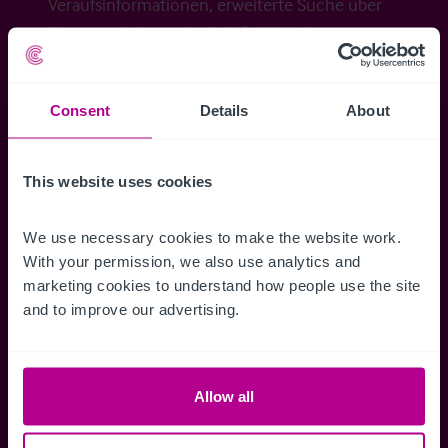
Veraufsinformationen, erweiterte Suche über
Kartenansicht sowie die Möglichkeit
Suchkriterien zu speichern und
Benachrichtigungen für neuen Objekten zu
Consent
Details
About
erhalten.
This website uses cookies
Zugriff auf alle
Speichern Si
We use necessary cookies to make the website work. 
With your permission, we also use analytics and 
Informationen
Suchkriteri
marketing cookies to understand how people use the site 
Erhalten Sie Zugriff auf alle
Durch das Speich
and to improve our advertising.
Verkaufsmandate - exklusiv für
Suchkriterien kö
Mitglieder.
und einfach jeder
zugreifen und die
Allow all