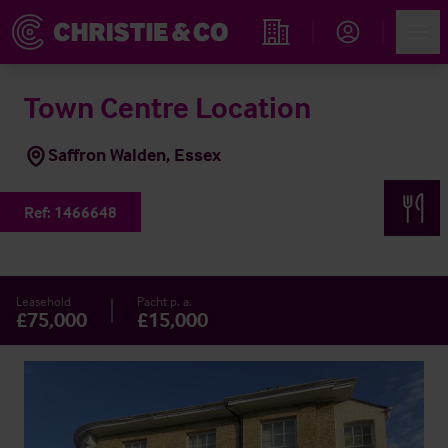
Account
Men
Immobiliensuche
Town Centre Location
Saffron Walden, Essex
Ref:
1466648
Leasehold
Pacht p. a.
£75,000
£15,000