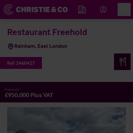
Account
Men
Immobiliensuche
Restaurant Freehold
Rainham, East London
Ref:
2460427
Freehold
£950,000 Plus VAT