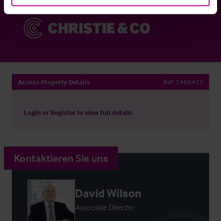
Access Property Details
Ref:
2460427
Login
or
Register
to view full details
Kontaktieren Sie uns
David Wilson
Associate Director