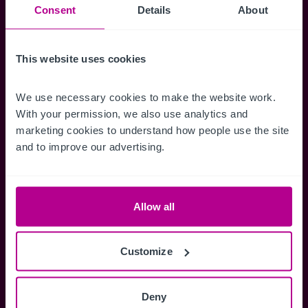
Consent
Details
About
erhalten.
This website uses cookies
Zugriff auf alle
Speichern Si
We use necessary cookies to make the website work. 
With your permission, we also use analytics and 
Informationen
Suchkriteri
marketing cookies to understand how people use the site 
Erhalten Sie Zugriff auf alle
Durch das Speich
and to improve our advertising.
Verkaufsmandate - exklusiv für
Suchkriterien kö
Mitglieder.
und einfach jeder
zugreifen und die
Allow all
Customize
Anmelden
Sie haben bereits ein Konto?
Deny
Jetzt anmelden