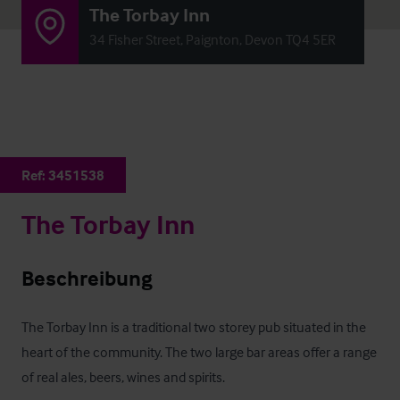
The Torbay Inn
34 Fisher Street, Paignton, Devon TQ4 5ER
Ref:
3451538
The Torbay Inn
Beschreibung
The Torbay Inn is a traditional two storey pub situated in the 
heart of the community. The two large bar areas offer a range 
of real ales, beers, wines and spirits.
