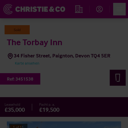
Account
Men
Immobiliensuche
Sold
The Torbay Inn
34 Fisher Street, Paignton, Devon TQ4 5ER
Karte ansehen
Ref:
3451538
Leasehold
Pacht p. a.
£35,000
£19,500
1
of
11