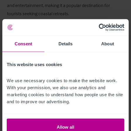
and entertainment, making it a popular destination for 
tourists seeking coastal retreats.
Innenräume
•
Consent
Details
About
•
•
This website uses cookies
•
•
 Large three bedroom owners accommodation
We use necessary cookies to make the website work. 
Ausstattung und Inventar
With your permission, we also use analytics and 
marketing cookies to understand how people use the site 
and to improve our advertising.
Fixtures and fittings are not included within the sale, to be 
sold by separate negotiation.
Services
Allow all