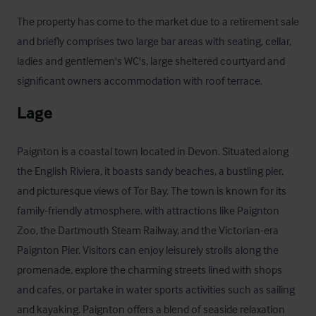
The property has come to the market due to a retirement sale 
and briefly comprises two large bar areas with seating, cellar, 
ladies and gentlemen's WC's, large sheltered courtyard and 
significant owners accommodation with roof terrace.
Lage
Paignton is a coastal town located in Devon. Situated along 
the English Riviera, it boasts sandy beaches, a bustling pier, 
and picturesque views of Tor Bay. The town is known for its 
family-friendly atmosphere, with attractions like Paignton 
Zoo, the Dartmouth Steam Railway, and the Victorian-era 
Paignton Pier. Visitors can enjoy leisurely strolls along the 
promenade, explore the charming streets lined with shops 
and cafes, or partake in water sports activities such as sailing 
and kayaking. Paignton offers a blend of seaside relaxation 