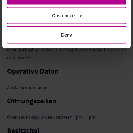
We are advised that all mains services are connected.
Customize
Betreiberwohnung
Deny
Situated on the first floor and comprises, good size lounge, 
separate kitchen, office, three large bedrooms, bathroom and 
roof terrace.
Operative Daten
Available upon request
Öffnungszeiten
Open seven days a week between 1pm-11pm.
Besitztitel