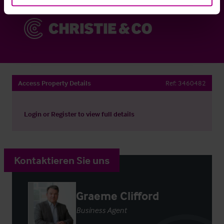
Access Property Details
Ref:
3460482
Login
or
Register
to view full details
Kontaktieren Sie uns
Graeme Clifford
Business Agent