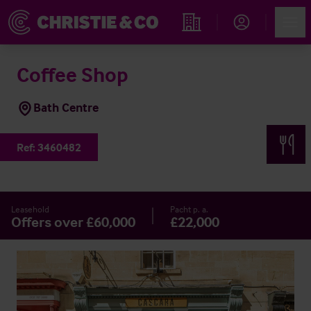
Account
Men
Immobiliensuche
Coffee Shop
Bath Centre
Ref:
3460482
Leasehold
Pacht p. a.
Offers over £60,000
£22,000