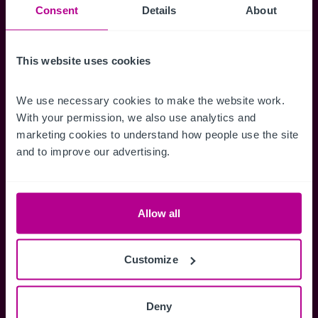
Consent
Details
About
erhalten.
This website uses cookies
Zugriff auf alle
Speichern Si
We use necessary cookies to make the website work. 
With your permission, we also use analytics and 
Informationen
Suchkriteri
marketing cookies to understand how people use the site 
Erhalten Sie Zugriff auf alle
Durch das Speich
and to improve our advertising.
Verkaufsmandate - exklusiv für
Suchkriterien kö
Mitglieder.
und einfach jeder
zugreifen und die
Allow all
Customize
Anmelden
Sie haben bereits ein Konto?
Deny
Jetzt anmelden