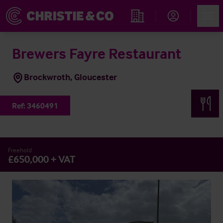
Account
Men
Immobiliensuche
Brewers Fayre Restaurant
Brockwroth, Gloucester
Ref:
3460491
Freehold
£650,000 + VAT