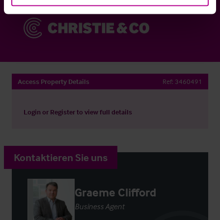
Access Property Details
Ref:
3460491
Login
or
Register
to view full details
Kontaktieren Sie uns
Graeme Clifford
Business Agent