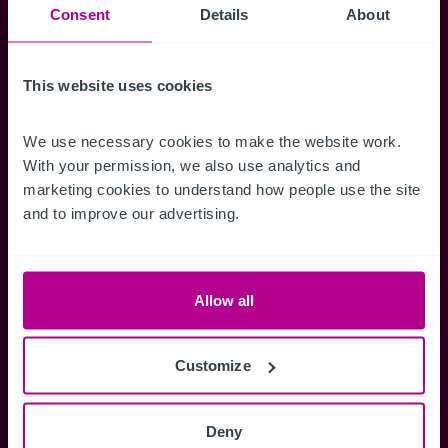
Consent
Details
About
erhalten.
This website uses cookies
Zugriff auf alle
Speichern Si
We use necessary cookies to make the website work. 
With your permission, we also use analytics and 
Informationen
Suchkriteri
marketing cookies to understand how people use the site 
Erhalten Sie Zugriff auf alle
Durch das Speich
and to improve our advertising.
Verkaufsmandate - exklusiv für
Suchkriterien kö
Mitglieder.
und einfach jeder
zugreifen und die
Allow all
Customize
Anmelden
Sie haben bereits ein Konto?
Deny
Jetzt anmelden