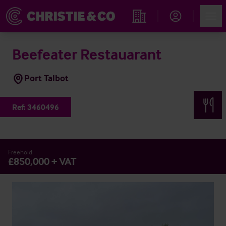
Account
Men
Immobiliensuche
Beefeater Restauarant
Port Talbot
Ref:
3460496
Freehold
£850,000 + VAT