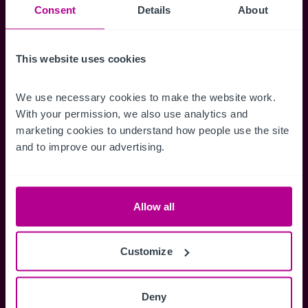
Consent
Details
About
erhalten.
This website uses cookies
Zugriff auf alle
Speichern Si
We use necessary cookies to make the website work. 
With your permission, we also use analytics and 
Informationen
Suchkriteri
marketing cookies to understand how people use the site 
Erhalten Sie Zugriff auf alle
Durch das Speich
and to improve our advertising.
Verkaufsmandate - exklusiv für
Suchkriterien kö
Mitglieder.
und einfach jeder
zugreifen und die
Allow all
Customize
Anmelden
Sie haben bereits ein Konto?
Deny
Jetzt anmelden