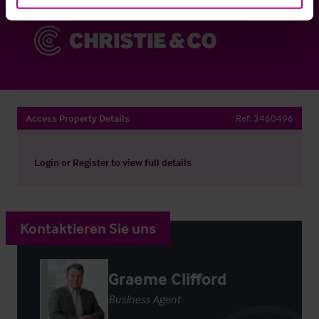
Access Property Details
Ref:
3460496
Login
or
Register
to view full details
Kontaktieren Sie uns
Graeme Clifford
Business Agent