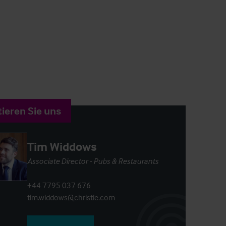
ieren Sie uns
Tim Widdows
Associate Director - Pubs & Restaurants
+44 7795 037 676
tim.widdows@christie.com