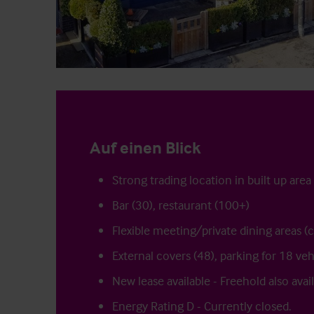
Auf einen Blick
Strong trading location in built up area
Bar (30), restaurant (100+)
Flexible meeting/private dining areas (
External covers (48), parking for 18 veh
New lease available - Freehold also avai
Energy Rating D - Currently closed.