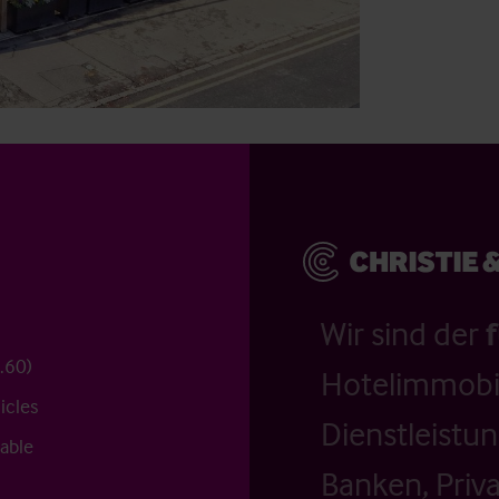
Wir sind der
c.60)
Hotelimmobil
icles
Dienstleistu
lable
Banken, Priv