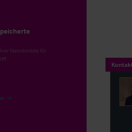
speicherte
rer Favoritenliste für
iff.
Kontakt
en