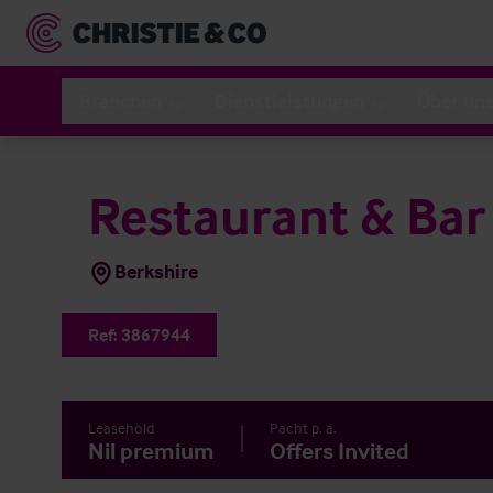
Branchen
Dienstleistungen
Über un
Restaurant & Bar
Berkshire
Ref:
3867944
Leasehold
Pacht p. a.
Nil premium
Offers Invited