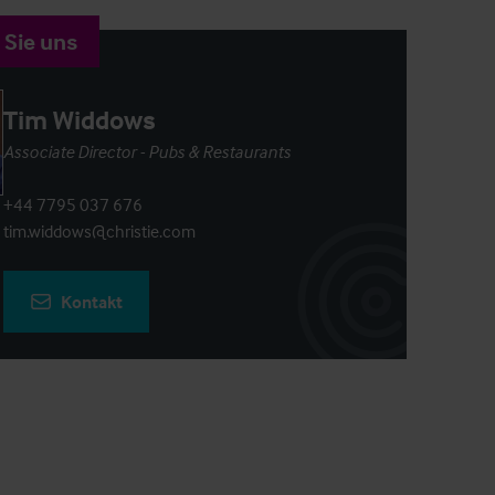
 Sie uns
Tim Widdows
Associate Director - Pubs & Restaurants
+44 7795 037 676
tim.widdows@christie.com
Kontakt