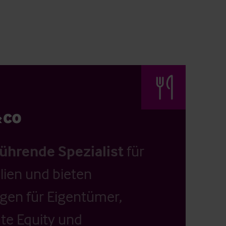
führende Spezialist
für
ien und bieten
ngen für Eigentümer,
ate Equity und