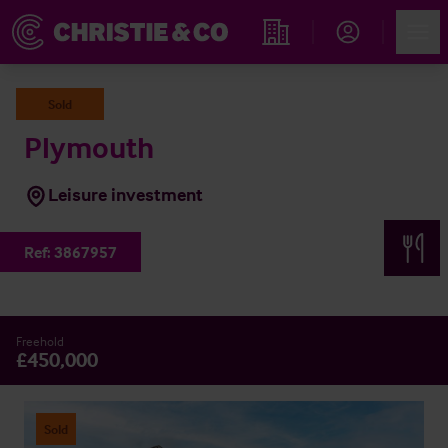
Account
Men
Immobiliensuche
Sold
Plymouth
Leisure investment
Ref:
3867957
Freehold
£450,000
Sold