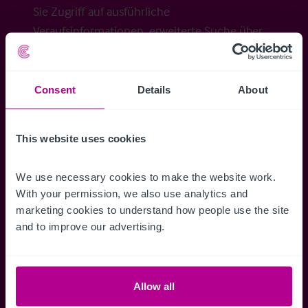
Sie Zugriff auf ausführliche
Veraufsinformationen, erweiterte Suche über
Kartenansicht sowie die Möglichkeit
Suchkriterien zu speichern und
Benachrichtigungen für neuen Objekten zu
Consent
Details
About
erhalten.
This website uses cookies
We use necessary cookies to make the website work. 
Zugriff auf alle
Speichern Si
With your permission, we also use analytics and 
marketing cookies to understand how people use the site 
Informationen
Suchkriteri
and to improve our advertising.
Erhalten Sie Zugriff auf alle
Durch das Speich
Verkaufsmandate - exklusiv für
Suchkriterien kö
Mitglieder.
und einfach jeder
zugreifen und die
Allow all