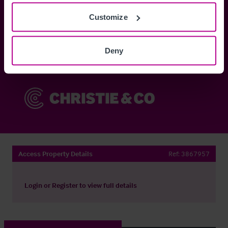
Customize
Anmelden
Deny
Sie haben bereits ein Konto?
Jetzt anmelden
Access Property Details
Ref:
3867957
Login
or
Register
to view full details