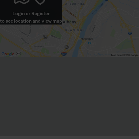
Login
or
Register
to see location and view map