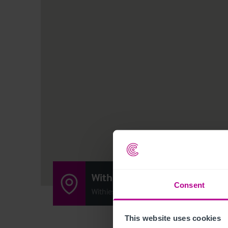
Withies Inn
Consent
Withies Lane, Compton, United Kingdom
This website uses cookies