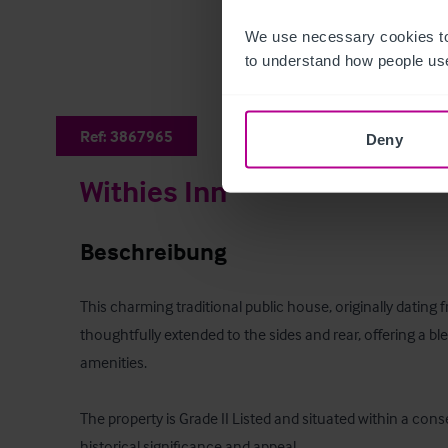
We use necessary cookies to
to understand how people use
Ref:
3867965
Deny
Withies Inn
Beschreibung
This charming traditional public house, originally dating
thoughtfully extended to the sides and rear, offering a b
amenities. 

The property is Grade II Listed and situated within a conse
historical significance and appeal. 
