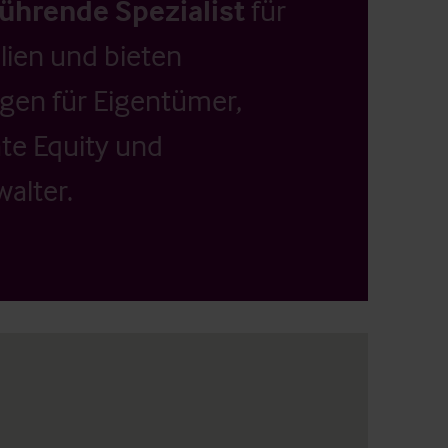
führende Spezialist
für
ien und bieten
ngen für Eigentümer,
ate Equity und
alter.