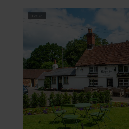
1
of
26