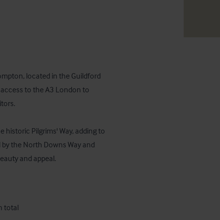
ompton, located in the Guildford 
t access to the A3 London to 
ors.  

he historic Pilgrims' Way, adding to 
rsed by the North Downs Way and 
beauty and appeal.