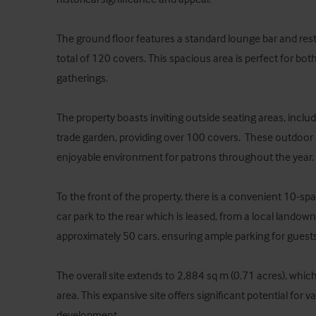
The ground floor features a standard lounge bar and re
total of 120 covers. This spacious area is perfect for both
gatherings. 

The property boasts inviting outside seating areas, inclu
trade garden, providing over 100 covers.  These outdoor 
enjoyable environment for patrons throughout the year. 

To the front of the property, there is a convenient 10-space
car park to the rear which is leased, from a local land
approximately 50 cars, ensuring ample parking for guests.
The overall site extends to 2,884 sq m (0.71 acres), which
area. This expansive site offers significant potential for v
development.
