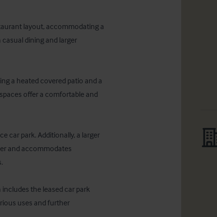
staurant layout, accommodating a 
 casual dining and larger 
ding a heated covered patio and a 
spaces offer a comfortable and 
 car park. Additionally, a larger 
owner and accommodates 
 

 includes the leased car park 
arious uses and further 