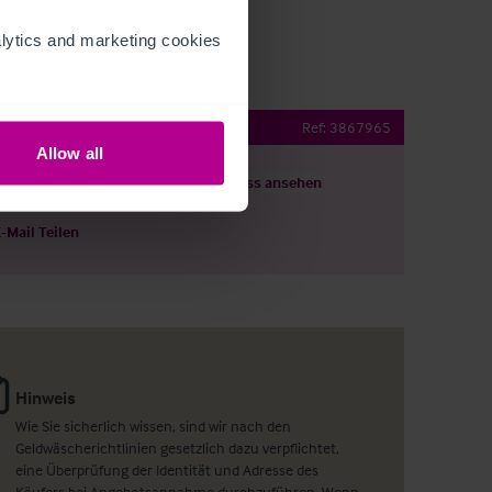
ytics and marketing cookies 
rd, Surrey
Ref:
3867965
Allow all
ils herunterladen
Grundriss ansehen
E-Mail Teilen
Hinweis
Wie Sie sicherlich wissen, sind wir nach den
Geldwäscherichtlinien gesetzlich dazu verpflichtet,
eine Überprüfung der Identität und Adresse des
Käufers bei Angebotsannahme durchzuführen. Wenn