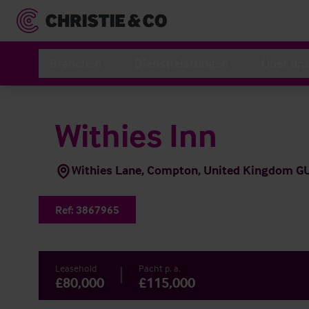
Branchen
Dienstleistungen
Über un
Withies Inn
Withies Lane, Compton, United Kingdom G
Ref:
3867965
Leasehold
Pacht p. a.
£80,000
£115,000