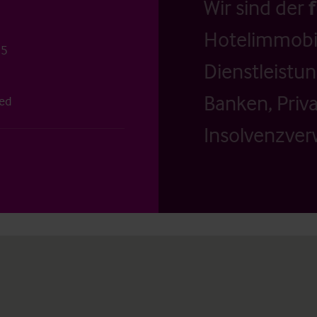
Wir sind der
Hotelimmobil
25
Dienstleistu
Banken, Priv
ted
Insolvenzverw