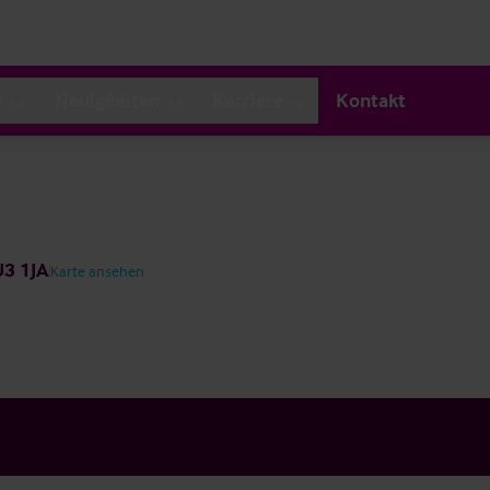
s
Neuigkeiten
Karriere
Kontakt
U3 1JA
Karte ansehen