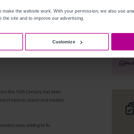
 make the website work. With your permission, we also use anal
 the site and to improve our advertising.
Nr Guildfo
Customize
Deta
Per 
 from the 16th Century, has been 
lend of historic charm and modern 
rvation area, adding to its 