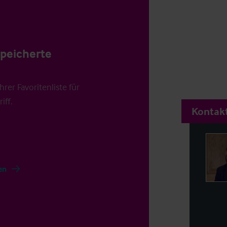
speicherte
rer Favoritenliste für
iff.
Kontakt
en