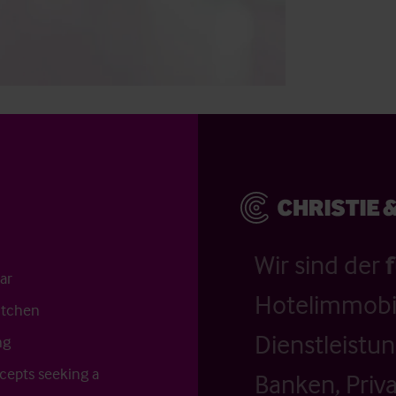
Wir sind der
ar
Hotelimmobil
itchen
Dienstleistu
ng
ncepts seeking a
Banken, Priv