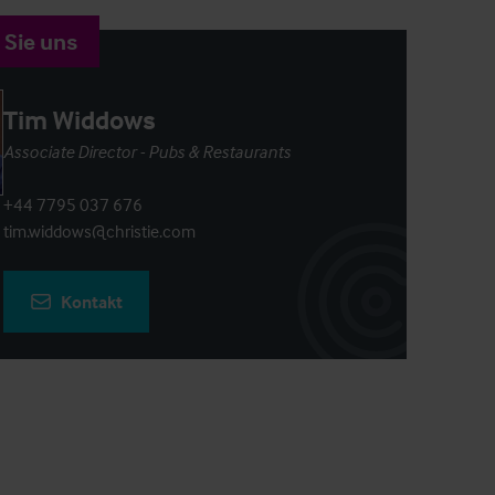
 Sie uns
Tim Widdows
Associate Director - Pubs & Restaurants
+44 7795 037 676
tim.widdows@christie.com
Kontakt