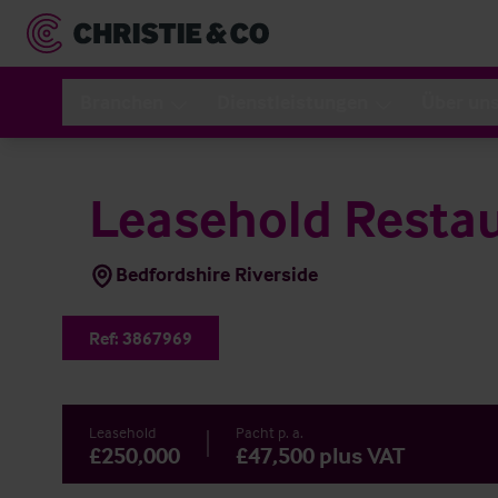
Branchen
Dienstleistungen
Über un
Leasehold Resta
Bedfordshire Riverside
Ref:
3867969
Leasehold
Pacht p. a.
£250,000
£47,500 plus VAT