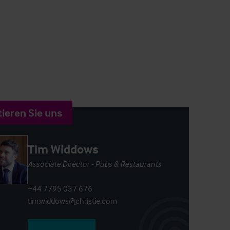
ieren Sie uns
Tim Widdows
Associate Director - Pubs & Restaurants
+44 7795 037 676
tim.widdows@christie.com