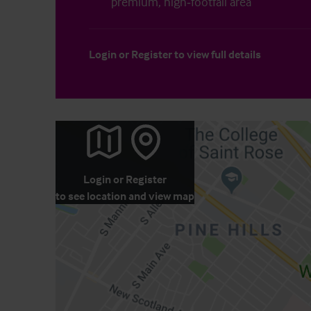
premium, high‑footfall area
Login
or
Register
to view full details
Login
or
Register
to see location and view map