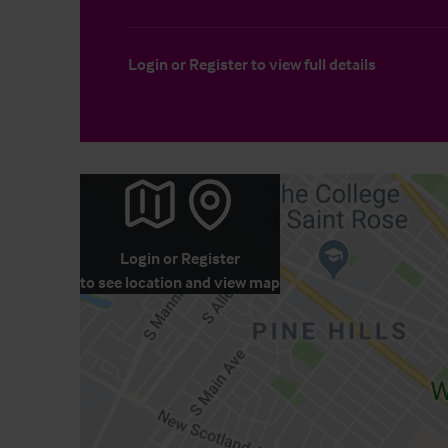
Login
or
Register
to view full details
Login
or
Register
to see location and view map