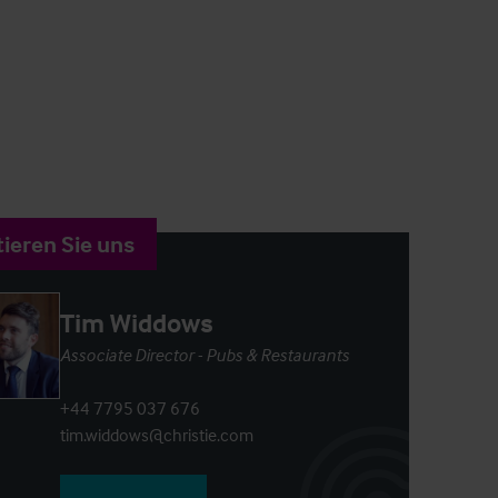
ieren Sie uns
Tim Widdows
Associate Director - Pubs & Restaurants
+44 7795 037 676
tim.widdows@christie.com