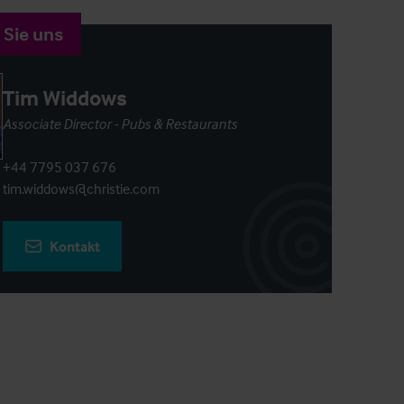
 Sie uns
Tim Widdows
Associate Director - Pubs & Restaurants
+44 7795 037 676
tim.widdows@christie.com
Kontakt