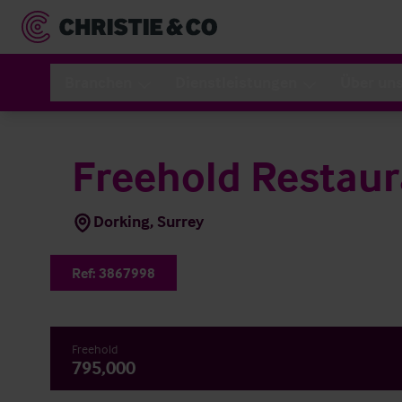
Branchen
Dienstleistungen
Über un
Freehold Restaur
Dorking, Surrey
Ref:
3867998
Freehold
795,000