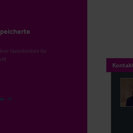
speicherte
rer Favoritenliste für
iff.
Kontakt
en