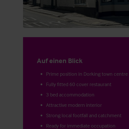
Auf einen Blick
Prime position in Dorking town centre
Fully fitted 60 cover restaurant
3 bed accommodation
Attractive modern interior
Strong local footfall and catchment
Ready for immediate occupation