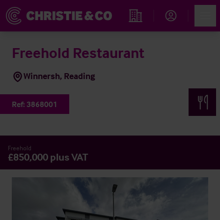
Account
Men
Immobiliensuche
Freehold Restaurant
Winnersh, Reading
Ref:
3868001
Freehold
£850,000 plus VAT