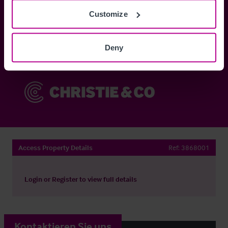
Customize
Anmelden
Deny
Sie haben bereits ein Konto?
Jetzt anmelden
Access Property Details
Ref:
3868001
Login
or
Register
to view full details
Kontaktieren Sie uns