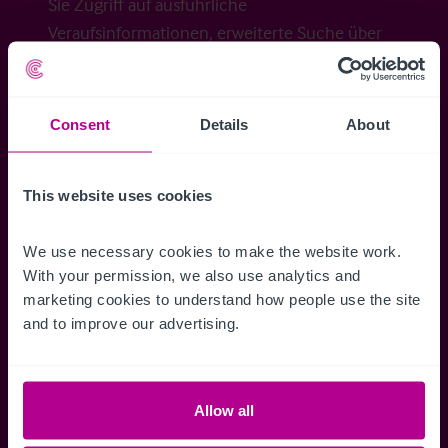
Sie Zugriff auf ausführliche
Veraufsinformationen, erweiterte Suche über
Kartenansicht sowie die Möglichkeit
Suchkriterien zu speichern und
Benachrichtigungen für neuen Objekten zu
Consent
Details
About
erhalten.
This website uses cookies
We use necessary cookies to make the website work. 
Zugriff auf alle
Speichern Si
With your permission, we also use analytics and 
Informationen
Suchkriteri
marketing cookies to understand how people use the site 
and to improve our advertising.
Erhalten Sie Zugriff auf alle
Durch das Speich
Verkaufsmandate - exklusiv für
Suchkriterien kö
Mitglieder.
und einfach jeder
zugreifen und die
Allow all