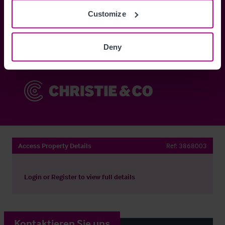
Customize
Anmelden
Deny
Sie haben bereits ein Konto?
Jetzt anmelden
Access Property Details
Ref:
3868003
Login
or
Register
to view full details
Kontaktieren Sie uns