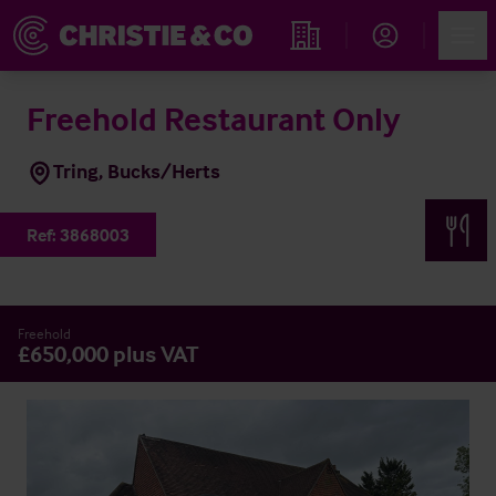
Account
Men
Immobiliensuche
Freehold Restaurant Only
Tring, Bucks/Herts
Ref:
3868003
Freehold
£650,000 plus VAT