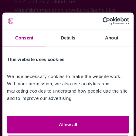
Sie Zugriff auf ausführliche
Veraufsinformationen, erweiterte Suche über
Kartenansicht sowie die Möglichkeit
Suchkriterien zu speichern und
Benachrichtigungen für neuen Objekten zu
Consent
Details
About
erhalten.
This website uses cookies
We use necessary cookies to make the website work. 
Zugriff auf alle
Speichern Si
With your permission, we also use analytics and 
Informationen
Suchkriteri
marketing cookies to understand how people use the site 
and to improve our advertising.
Erhalten Sie Zugriff auf alle
Durch das Speich
Verkaufsmandate - exklusiv für
Suchkriterien kö
Mitglieder.
und einfach jeder
zugreifen und die
Allow all