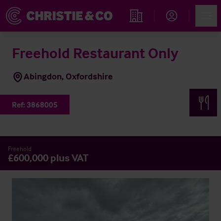
Account
Men
Immobiliensuche
Freehold Restaurant Only
Abingdon, Oxfordshire
Ref:
3868005
Freehold
£600,000 plus VAT