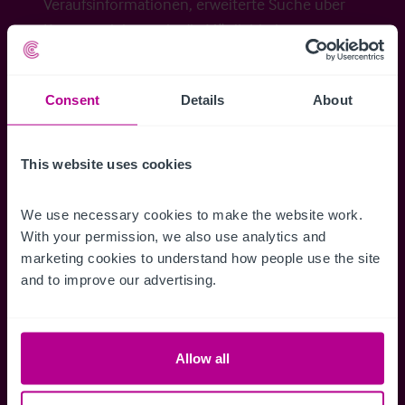
Veraufsinformationen, erweiterte Suche über
Kartenansicht sowie die Möglichkeit
Suchkriterien zu speichern und
Benachrichtigungen für neuen Objekten zu
Consent
Details
About
erhalten.
This website uses cookies
Zugriff auf alle
Speichern Si
We use necessary cookies to make the website work. 
With your permission, we also use analytics and 
Informationen
Suchkriteri
marketing cookies to understand how people use the site 
Erhalten Sie Zugriff auf alle
Durch das Speich
and to improve our advertising.
Verkaufsmandate - exklusiv für
Suchkriterien kö
Mitglieder.
und einfach jeder
zugreifen und die
Allow all