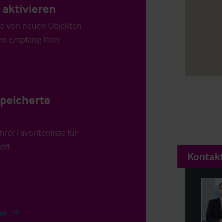
aktivieren
die von neuen Objekten
en Empfang Ihrer
speicherte
rer Favoritenliste für
iff.
Kontakt
en