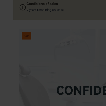
Conditions of sales
9 years remaining on lease
Sold