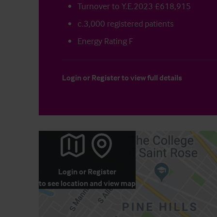
Turnover to Y.E.2023 £618,915
c.3,000 registered patients
Energy Rating F
Login
or
Register
to view full details
Login
or
Register
to see location and view map