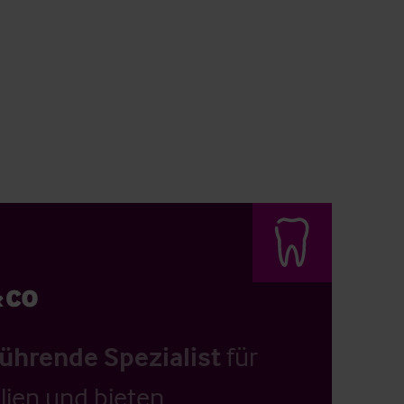
führende Spezialist
für
ien und bieten