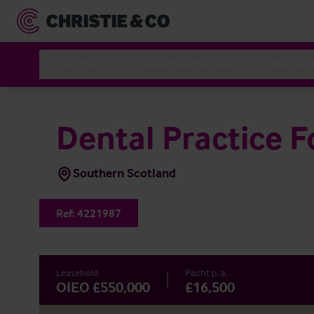
Branchen
Dienstleistungen
Über un
Dental Practice F
Southern Scotland
Ref:
4221987
Leasehold
Pacht p. a.
OIEO £550,000
£16,500