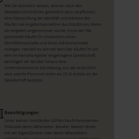
Wie Sie sicherlich wissen, sind wir nach den
Geldwäscherichtlinien gesetzlich dazu verpflichtet,
eine Überprüfung der Identität und Adresse des
Käufers bei Angebotsannahme durchzuführen. Wenn
ein Angebot angenommen wurde, muss der/die
potentielle Käufer/in mindestens einen
Identitätsnachweis und einen Adressnachweis
vorlegen. Handelt es sich bei dem/der Käufer/in um
eine im Handelsregister eingetragene Gesellschaft,
benötigen wir darüber hinaus eine
unternehmerische Darstellung, aus der ersichtlich
wird, welche Personen mehr als 25 % Anteile an der
Gesellschaft besitzen.
Besichtigungen
Unter keinen Umständen dürfen Kaufinteressenten
(inklusive deren Mitarbeiter, Berater, Makler) direkt
mit der Eigentümerin oder deren Mitarbeitern
bezüglich des vorliegenden Teasers in Kontakt treten.