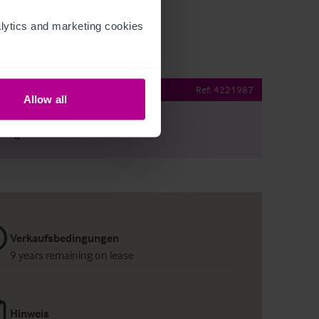
ytics and marketing cookies 
operty Details
Ref:
4221987
Allow all
r
Register
to view full details
Verkaufsbedingungen
9 years remaining on lease
Hinweis