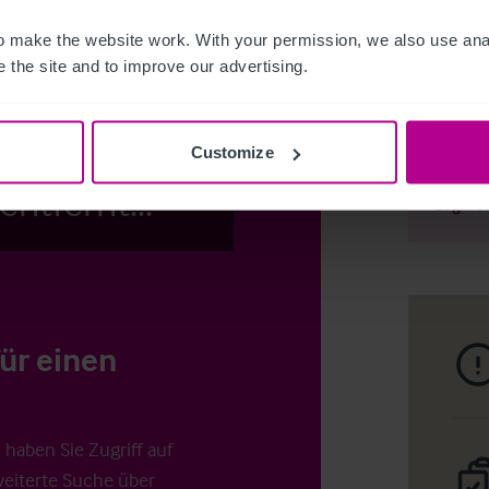
 make the website work. With your permission, we also use anal
 the site and to improve our advertising.
Access Pr
cks von den
Customize
ntfernt...
Login
o
für einen
haben Sie Zugriff auf
weiterte Suche über