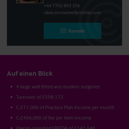
+44 7702 803 356
olivia.mcmaster@christie.com
Kontakt
Auf einen Blick
4 large well fitted and modern surgeries
Turnover of £598,172
C.£11,000 of Practice Plan Income per month
C.£466,000 of fee per item income
Owner-operated EBITDA of £141,646