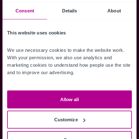
Suchkriterien zu speichern und
Benachrichtigungen für neuen Objekten zu
Consent
Details
About
erhalten.
This website uses cookies
We use necessary cookies to make the website work. 
Zugriff auf alle
Speichern Si
With your permission, we also use analytics and 
marketing cookies to understand how people use the site 
Informationen
Suchkriteri
and to improve our advertising.
Erhalten Sie Zugriff auf alle
Durch das Speich
Verkaufsmandate - exklusiv für
Suchkriterien kö
Mitglieder.
und einfach jeder
zugreifen und die
Allow all
Customize
Anmelden