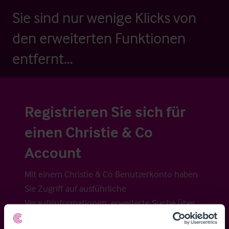
Sie sind nur wenige Klicks von
den erweiterten Funktionen
entfernt...
Registrieren Sie sich für
einen Christie & Co
Account
Mit einem Christie & Co Benutzerkonto haben
Sie Zugriff auf ausführliche
Veraufsinformationen, erweiterte Suche über
Kartenansicht sowie die Möglichkeit