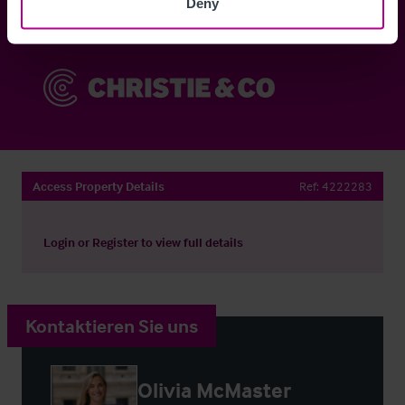
Deny
Sie haben bereits ein Konto?
Jetzt anmelden
Access Property Details
Ref:
4222283
Login
or
Register
to view full details
Kontaktieren Sie uns
Olivia McMaster