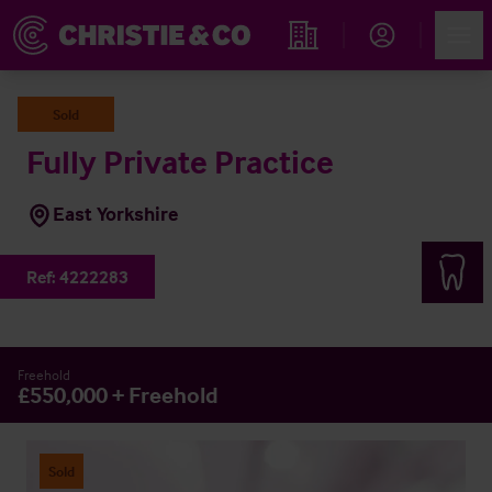
Account
Men
Immobiliensuche
Sold
Fully Private Practice
East Yorkshire
Ref:
4222283
Freehold
£550,000 + Freehold
Sold