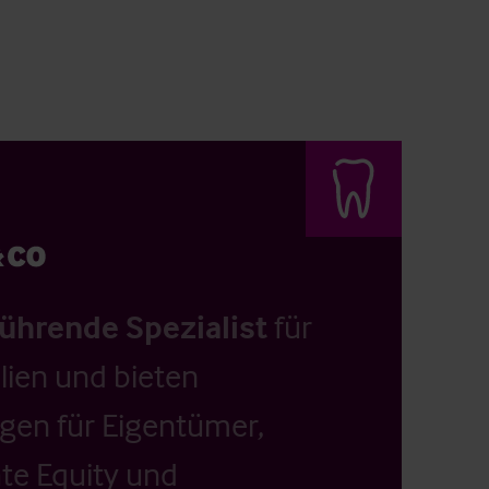
führende Spezialist
für
ien und bieten
ngen für Eigentümer,
ate Equity und