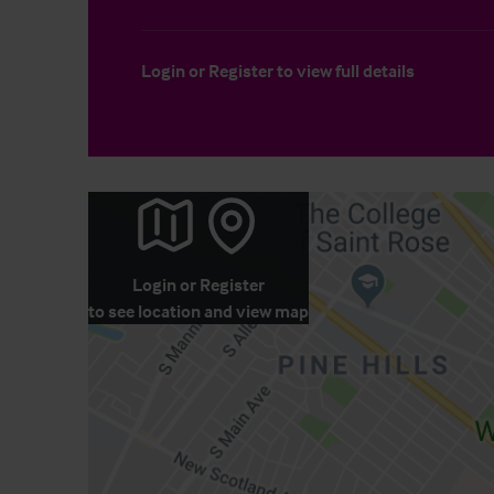
Login
or
Register
to view full details
Login
or
Register
to see location and view map