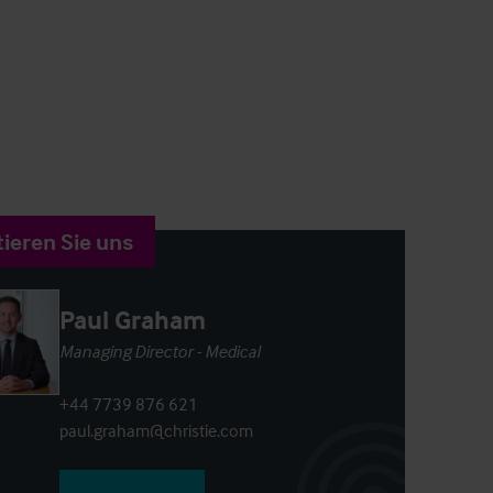
ieren Sie uns
Paul Graham
Managing Director - Medical
+44 7739 876 621
paul.graham@christie.com