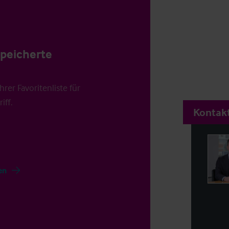
speicherte
rer Favoritenliste für
iff.
Kontakt
en