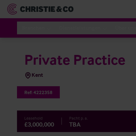
Branchen
Dienstleistungen
Über un
Private Practice
Kent
Ref:
4222358
Leasehold
Pacht p. a.
£3,000,000
TBA