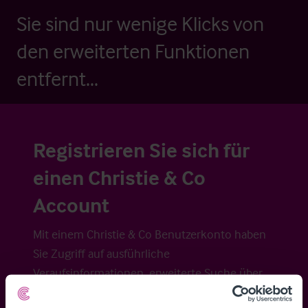
Sie sind nur wenige Klicks von
den erweiterten Funktionen
entfernt...
Registrieren Sie sich für
einen Christie & Co
Account
Mit einem Christie & Co Benutzerkonto haben
Sie Zugriff auf ausführliche
Veraufsinformationen, erweiterte Suche über
Kartenansicht sowie die Möglichkeit