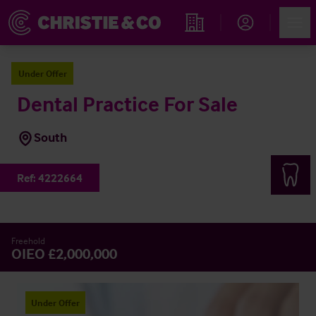
Account
Men
Immobiliensuche
Under Offer
Dental Practice For Sale
South
Ref:
4222664
Freehold
OIEO £2,000,000
Under Offer