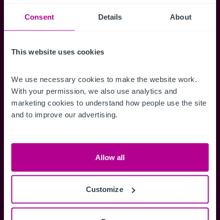
Suchkriterien zu speichern und
Benachrichtigungen für neuen Objekten zu
Consent
Details
About
erhalten.
This website uses cookies
We use necessary cookies to make the website work. 
Zugriff auf alle
Speichern Si
With your permission, we also use analytics and 
marketing cookies to understand how people use the site 
Informationen
Suchkriteri
and to improve our advertising.
Erhalten Sie Zugriff auf alle
Durch das Speich
Verkaufsmandate - exklusiv für
Suchkriterien kö
Mitglieder.
und einfach jeder
zugreifen und die
Allow all
Customize
Anmelden