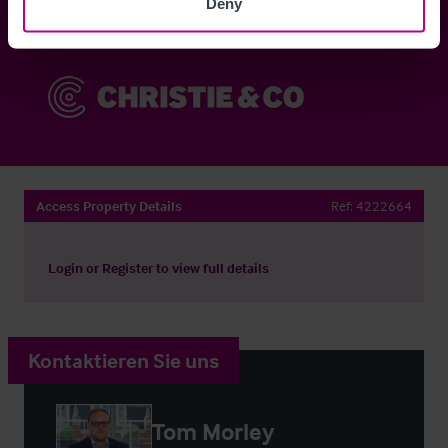
Deny
Sie haben bereits ein Konto?
Jetzt anmelden
Access Property Details
Ref:
4222664
Login
or
Register
to view full details
Kontaktieren Sie uns
Tom Morley