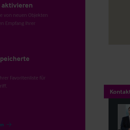
aktivieren
die von neuen Objekten
en Empfang Ihrer
speicherte
rer Favoritenliste für
iff.
Kontakt
en