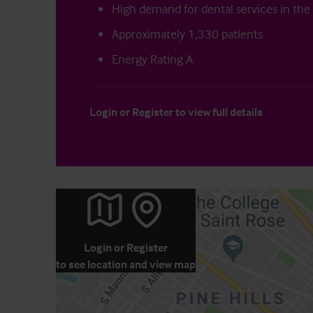
High demand for dental services in the
Approximately 1,330 patients
Energy Rating A
Login
or
Register
to view full details
Login
or
Register
to see location and view map