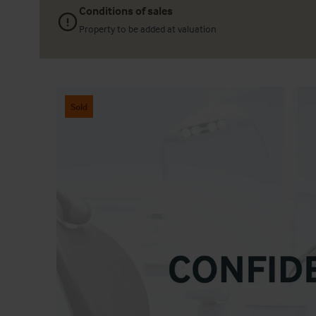
Conditions of sales
Property to be added at valuation
Sold