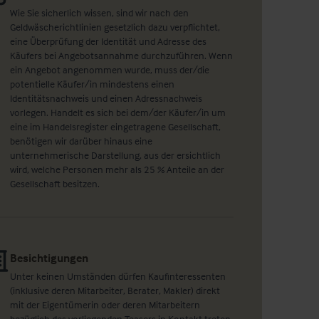
Wie Sie sicherlich wissen, sind wir nach den
Geldwäscherichtlinien gesetzlich dazu verpflichtet,
eine Überprüfung der Identität und Adresse des
Käufers bei Angebotsannahme durchzuführen. Wenn
ein Angebot angenommen wurde, muss der/die
potentielle Käufer/in mindestens einen
Identitätsnachweis und einen Adressnachweis
vorlegen. Handelt es sich bei dem/der Käufer/in um
eine im Handelsregister eingetragene Gesellschaft,
benötigen wir darüber hinaus eine
unternehmerische Darstellung, aus der ersichtlich
wird, welche Personen mehr als 25 % Anteile an der
Gesellschaft besitzen.
Besichtigungen
Unter keinen Umständen dürfen Kaufinteressenten
(inklusive deren Mitarbeiter, Berater, Makler) direkt
mit der Eigentümerin oder deren Mitarbeitern
bezüglich des vorliegenden Teasers in Kontakt treten.