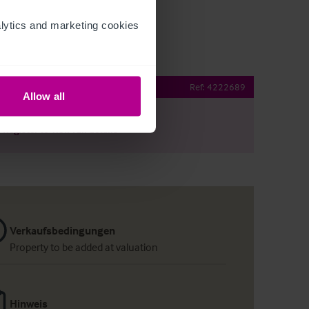
ytics and marketing cookies 
operty Details
Ref:
4222689
Allow all
r
Register
to view full details
Verkaufsbedingungen
Property to be added at valuation
Hinweis