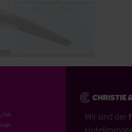
5,760
Wir sind der
0sqft
Hotelimmobil