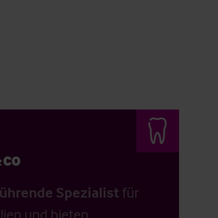
führende Spezialist
für
ien und bieten