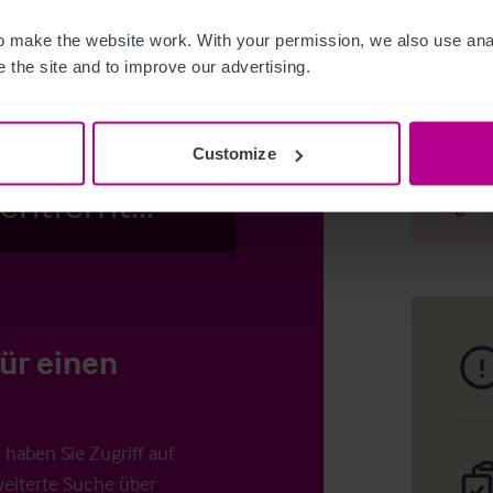
 make the website work. With your permission, we also use anal
 the site and to improve our advertising.
Access Pr
cks von den
Customize
ntfernt...
Login
o
für einen
haben Sie Zugriff auf
weiterte Suche über