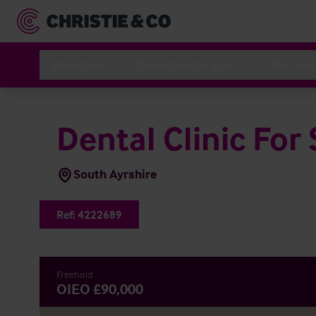
Branchen
Dienstleistungen
Über un
Dental Clinic For 
South Ayrshire
Ref:
4222689
Freehold
OIEO £90,000