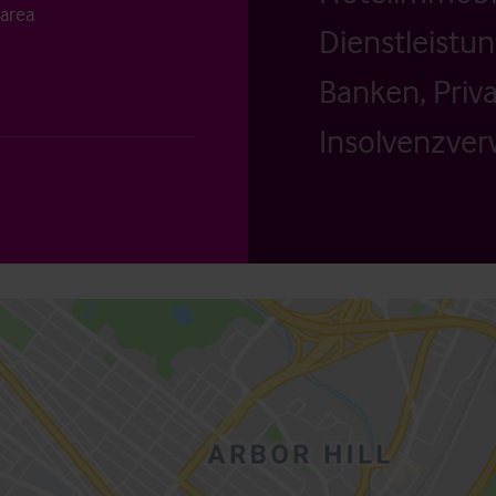
 area
Dienstleistu
Banken, Priv
Insolvenzverw