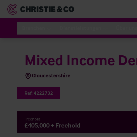
Branchen
Dienstleistungen
Über un
Mixed Income Den
Gloucestershire
Ref:
4222732
Freehold
£405,000 + Freehold