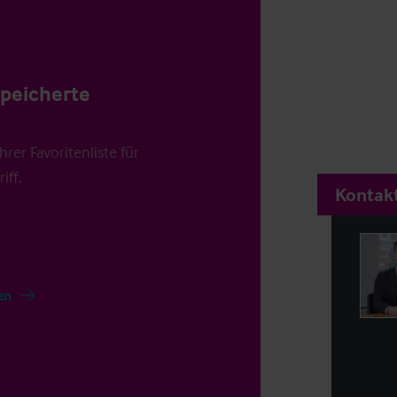
speicherte
rer Favoritenliste für
iff.
Kontakt
en