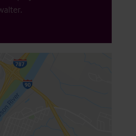
alter.