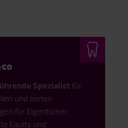
führende Spezialist
für
ien und bieten
ngen für Eigentümer,
ate Equity und