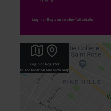
Exempt
Login
or
Register
to view full details
Login
or
Register
to see location and view map