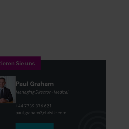
ieren Sie uns
Paul Graham
Managing Director - Medical
+44 7739 876 621
paul.graham@christie.com