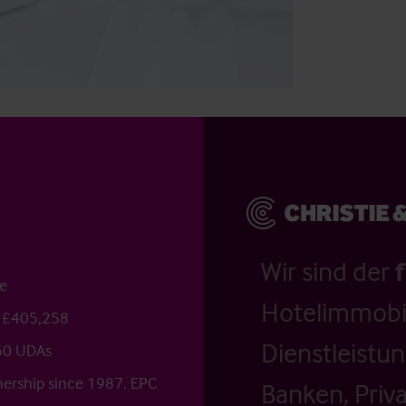
Wir sind der
me
Hotelimmobil
 £405,258
Dienstleistu
650 UDAs
nership since 1987. EPC
Banken, Priv