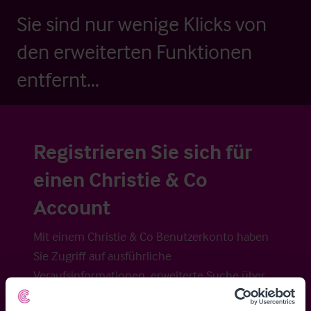
Sie sind nur wenige Klicks von
den erweiterten Funktionen
entfernt...
Registrieren Sie sich für
einen Christie & Co
Account
Mit einem Christie & Co Benutzerkonto haben
Sie Zugriff auf ausführliche
Veraufsinformationen, erweiterte Suche über
Kartenansicht sowie die Möglichkeit