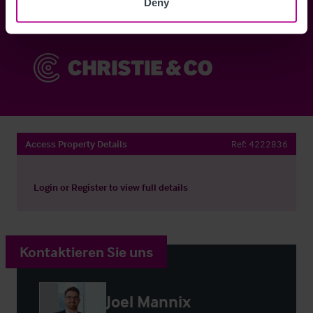
Deny
Sie haben bereits ein Konto?
Jetzt anmelden
Access Property Details
Ref:
4222836
Login
or
Register
to view full details
Kontaktieren Sie uns
Joel Mannix