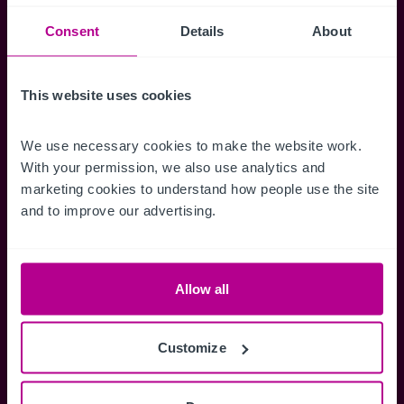
Suchkriterien zu speichern und
Benachrichtigungen für neuen Objekten zu
Consent
Details
About
erhalten.
This website uses cookies
We use necessary cookies to make the website work. 
Zugriff auf alle
Speichern Si
With your permission, we also use analytics and 
marketing cookies to understand how people use the site 
Informationen
Suchkriteri
and to improve our advertising.
Erhalten Sie Zugriff auf alle
Durch das Speich
Verkaufsmandate - exklusiv für
Suchkriterien kö
Mitglieder.
und einfach jeder
zugreifen und die
Allow all
Customize
Anmelden