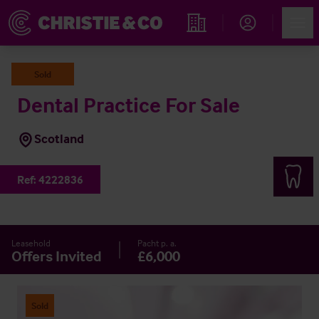
Account
Men
Immobiliensuche
Sold
Dental Practice For Sale
Scotland
Ref:
4222836
Leasehold
Pacht p. a.
Offers Invited
£6,000
Sold