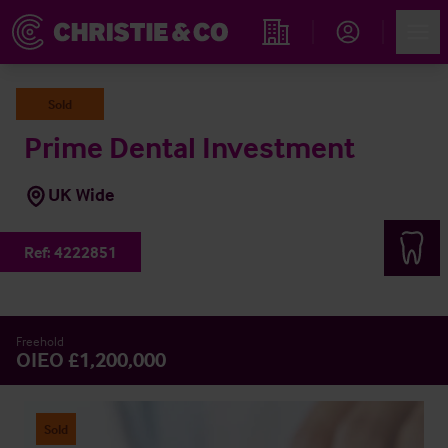
Account
Men
Immobiliensuche
Sold
Prime Dental Investment
UK Wide
Ref:
4222851
Freehold
OIEO £1,200,000
Sold