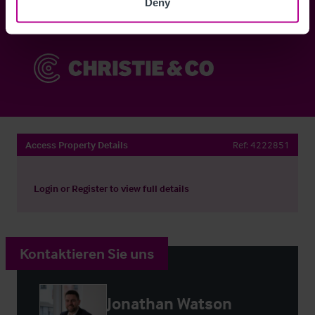
Deny
Sie haben bereits ein Konto?
Jetzt anmelden
Access Property Details
Ref:
4222851
Login
or
Register
to view full details
Kontaktieren Sie uns
Jonathan Watson