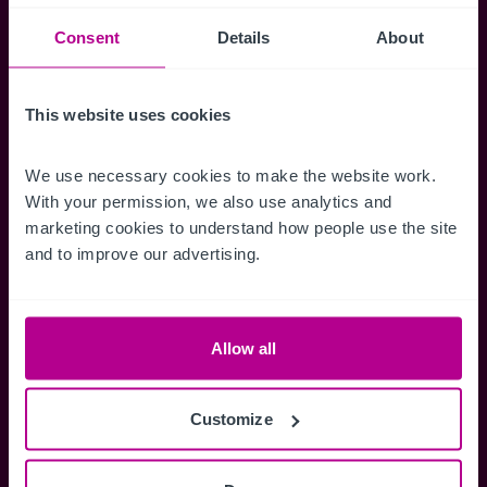
Suchkriterien zu speichern und
Benachrichtigungen für neuen Objekten zu
Consent
Details
About
erhalten.
This website uses cookies
We use necessary cookies to make the website work. 
Zugriff auf alle
Speichern Si
With your permission, we also use analytics and 
marketing cookies to understand how people use the site 
Informationen
Suchkriteri
and to improve our advertising.
Erhalten Sie Zugriff auf alle
Durch das Speich
Verkaufsmandate - exklusiv für
Suchkriterien kö
Mitglieder.
und einfach jeder
zugreifen und die
Allow all
Customize
Anmelden