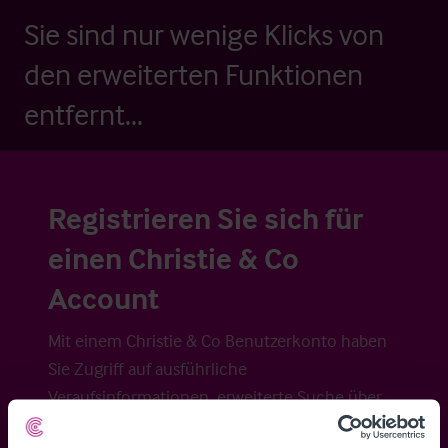
Sie sind nur wenige Klicks von
den erweiterten Funktionen
entfernt...
Registrieren Sie sich für
einen Christie & Co
Account
Mit einem Christie & Co Benutzerkonto haben
Sie Zugriff auf ausführliche
Veraufsinformationen, erweiterte Suche über
Kartenansicht sowie die Möglichkeit