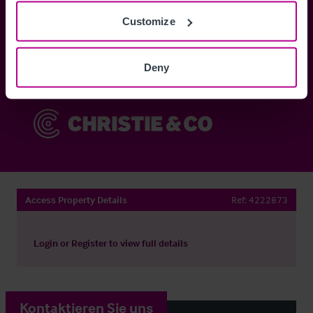
Customize
Anmelden
Deny
Sie haben bereits ein Konto?
Jetzt anmelden
Access Property Details
Ref:
4222873
Login
or
Register
to view full details
Kontaktieren Sie uns