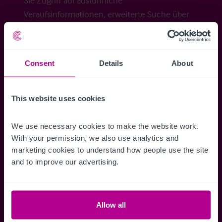
Sie Zugriff auf ausführliche
Veraufsinformationen, erweiterte Suche über
Kartenansicht sowie die Möglichkeit
Suchkriterien zu speichern und
Benachrichtigungen für neuen Objekten zu
Consent
Details
About
erhalten.
This website uses cookies
We use necessary cookies to make the website work. 
Zugriff auf alle
Speichern Si
With your permission, we also use analytics and 
Informationen
Suchkriteri
marketing cookies to understand how people use the site 
Erhalten Sie Zugriff auf alle
Durch das Speich
and to improve our advertising.
Verkaufsmandate - exklusiv für
Suchkriterien kö
Mitglieder.
und einfach jeder
zugreifen und die
Allow all