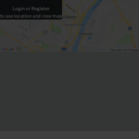
Login
or
Register
to see location and view map