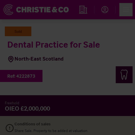
Account
Men
Immobiliensuche
Sold
Dental Practice for Sale
North-East Scotland
Ref:
4222873
Freehold
OIEO £2,000,000
Conditions of sales
Share Sale. Property to be added at valuation