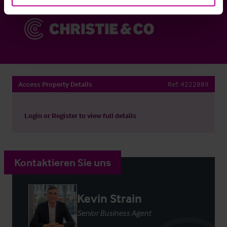
Access Property Details
Ref:
4222889
Login
or
Register
to view full details
Kontaktieren Sie uns
Kevin Strain
Senior Business Agent