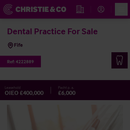
Account
Men
Immobiliensuche
Dental Practice For Sale
Fife
Ref:
4222889
Leasehold
Pacht p. a.
OIEO £400,000
£6,000