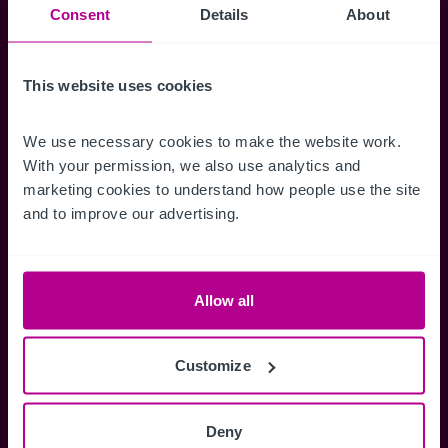
Consent
Details
About
erhalten.
This website uses cookies
Zugriff auf alle
Speichern Si
We use necessary cookies to make the website work. 
With your permission, we also use analytics and 
Informationen
Suchkriteri
marketing cookies to understand how people use the site 
Erhalten Sie Zugriff auf alle
Durch das Speich
and to improve our advertising.
Verkaufsmandate - exklusiv für
Suchkriterien kö
Mitglieder.
und einfach jeder
zugreifen und die
Allow all
Customize
Anmelden
Sie haben bereits ein Konto?
Deny
Jetzt anmelden