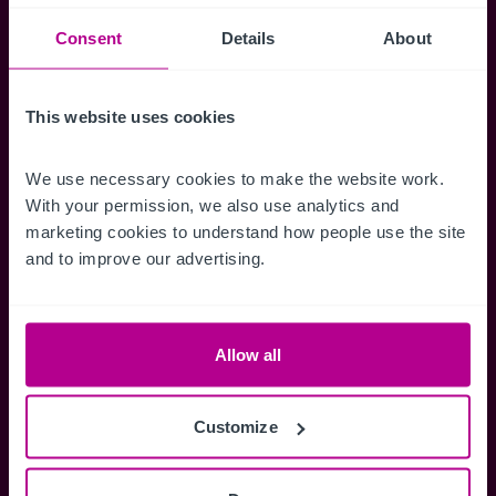
Suchkriterien zu speichern und
Benachrichtigungen für neuen Objekten zu
Consent
Details
About
erhalten.
This website uses cookies
We use necessary cookies to make the website work. 
Zugriff auf alle
Speichern Si
With your permission, we also use analytics and 
marketing cookies to understand how people use the site 
Informationen
Suchkriteri
and to improve our advertising.
Erhalten Sie Zugriff auf alle
Durch das Speich
Verkaufsmandate - exklusiv für
Suchkriterien kö
Mitglieder.
und einfach jeder
zugreifen und die
Allow all
Customize
Anmelden