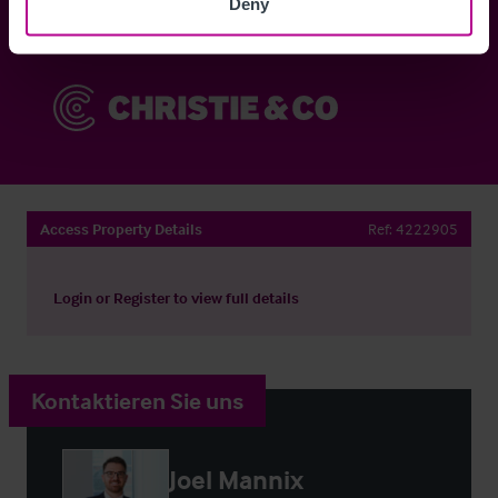
Deny
Sie haben bereits ein Konto?
Jetzt anmelden
Access Property Details
Ref:
4222905
Login
or
Register
to view full details
Kontaktieren Sie uns
Joel Mannix