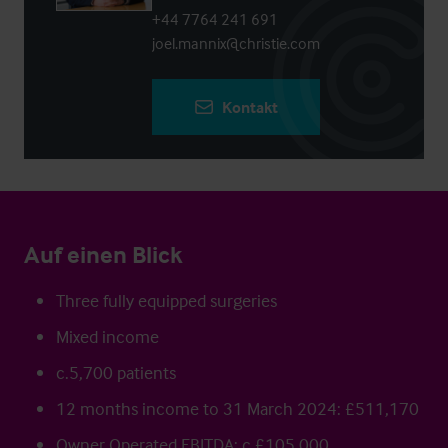
+44 7764 241 691
joel.mannix@christie.com
Kontakt
Auf einen Blick
Three fully equipped surgeries
Mixed income
c.5,700 patients
12 months income to 31 March 2024: £511,170
Owner Operated EBITDA: c.£105,000