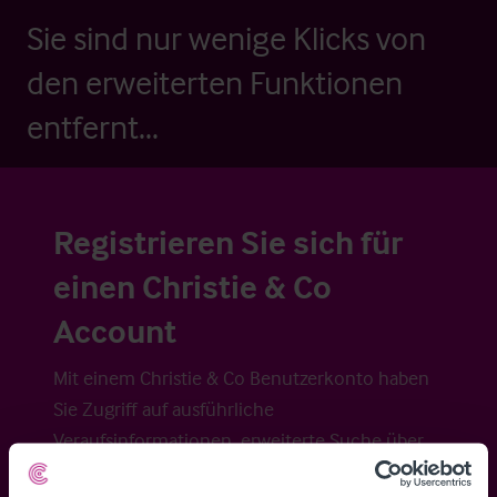
Sie sind nur wenige Klicks von
den erweiterten Funktionen
entfernt...
Registrieren Sie sich für
einen Christie & Co
Account
Mit einem Christie & Co Benutzerkonto haben
Sie Zugriff auf ausführliche
Veraufsinformationen, erweiterte Suche über
Kartenansicht sowie die Möglichkeit