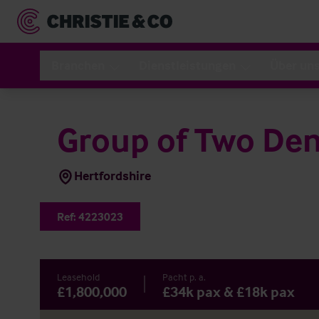
Branchen
Dienstleistungen
Über un
Group of Two Den
Hertfordshire
Ref:
4223023
Leasehold
Pacht p. a.
£1,800,000
£34k pax & £18k pax