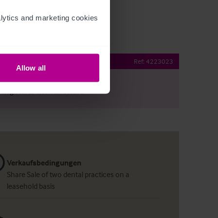
ytics and marketing cookies 
operty Details
Ref:
4223023
Allow all
r
Register
to view full details
Verkaufsbedingungen
Share Sale of two dental practices on a
leasehold basis