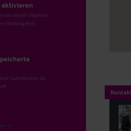
aktivieren
die von neuen Objekten
en Empfang Ihrer
speicherte
rer Favoritenliste für
iff.
Kontakt
en