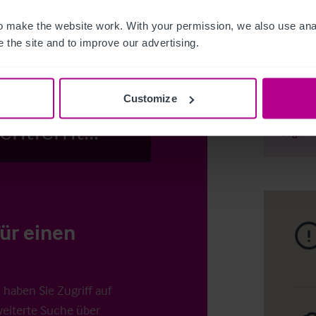
 make the website work. With your permission, we also use anal
 the site and to improve our advertising.
Access Pr
cks von den
Customize
ntfernt...
Login
o
für einen
haben Sie Zugriff auf
weiterte Suche über