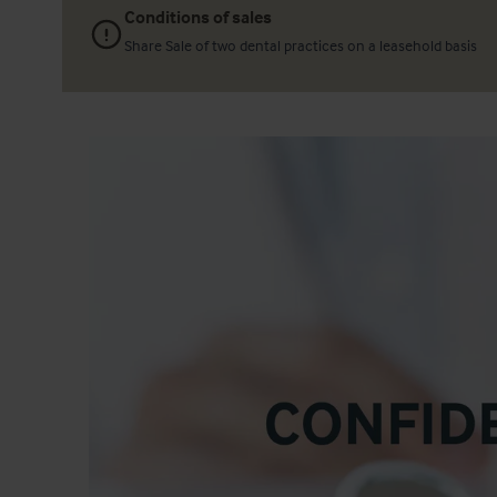
Conditions of sales
Share Sale of two dental practices on a leasehold basis