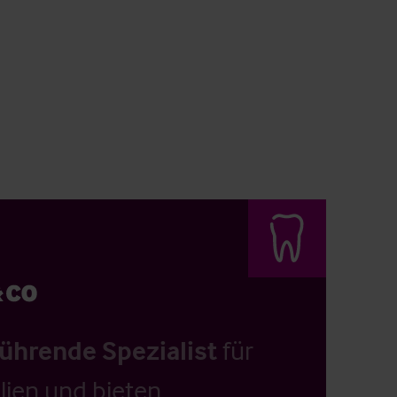
führende Spezialist
für
ien und bieten