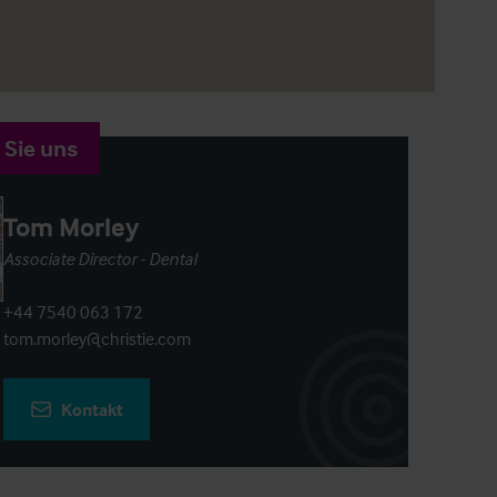
 Sie uns
Tom Morley
Associate Director - Dental
+44 7540 063 172
tom.morley@christie.com
Kontakt