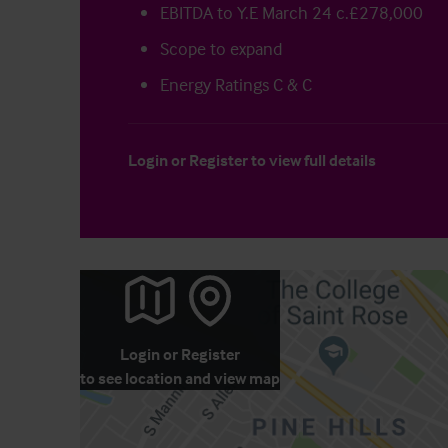
EBITDA to Y.E March 24 c.£278,000
Scope to expand
Energy Ratings C & C
Login
or
Register
to view full details
Login
or
Register
to see location and view map