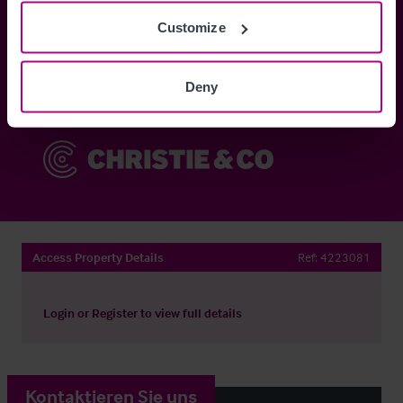
Customize
Anmelden
Deny
Sie haben bereits ein Konto?
Jetzt anmelden
Access Property Details
Ref:
4223081
Login
or
Register
to view full details
Kontaktieren Sie uns