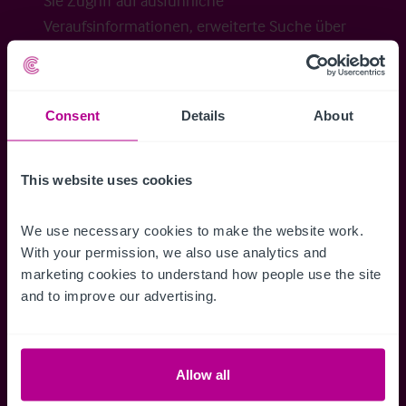
Sie Zugriff auf ausführliche
Veraufsinformationen, erweiterte Suche über
Kartenansicht sowie die Möglichkeit
Suchkriterien zu speichern und
Benachrichtigungen für neuen Objekten zu
Consent
Details
About
erhalten.
This website uses cookies
We use necessary cookies to make the website work. 
Zugriff auf alle
Speichern Si
With your permission, we also use analytics and 
Informationen
Suchkriteri
marketing cookies to understand how people use the site 
Erhalten Sie Zugriff auf alle
Durch das Speich
and to improve our advertising.
Verkaufsmandate - exklusiv für
Suchkriterien kö
Mitglieder.
und einfach jeder
zugreifen und die
Allow all