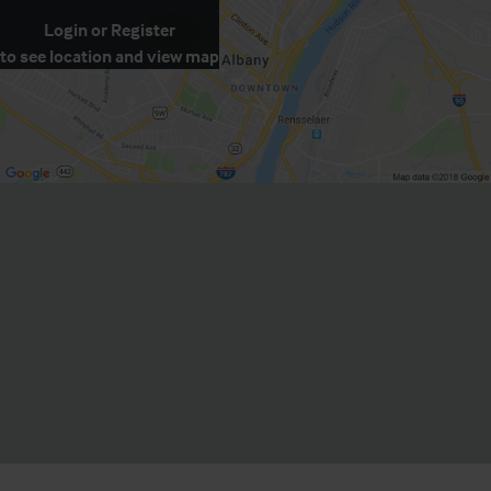
Login
or
Register
to see location and view map