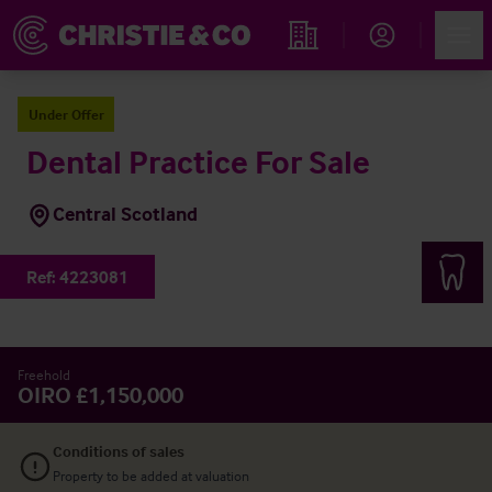
Account
Men
Immobiliensuche
Under Offer
Dental Practice For Sale
Central Scotland
Ref:
4223081
Freehold
OIRO £1,150,000
Conditions of sales
Property to be added at valuation