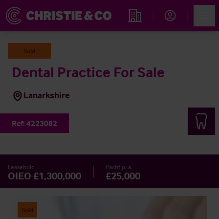
Account
Men
Immobiliensuche
Sold
Dental Practice For Sale
Lanarkshire
Ref:
4223082
Leasehold
Pacht p. a.
OIEO £1,300,000
£25,000
Sold