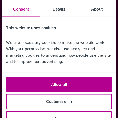
Suchkriterien zu speichern und
Benachrichtigungen für neuen Objekten zu
Consent
Details
About
erhalten.
This website uses cookies
We use necessary cookies to make the website work. 
Zugriff auf alle
Speichern Si
With your permission, we also use analytics and 
marketing cookies to understand how people use the site 
Informationen
Suchkriteri
and to improve our advertising.
Erhalten Sie Zugriff auf alle
Durch das Speich
Verkaufsmandate - exklusiv für
Suchkriterien kö
Mitglieder.
und einfach jeder
zugreifen und die
Allow all
Customize
Anmelden