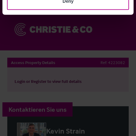
Deny
Sie haben bereits ein Konto?
Jetzt anmelden
Access Property Details
Ref:
4223082
Login
or
Register
to view full details
Kontaktieren Sie uns
Kevin Strain