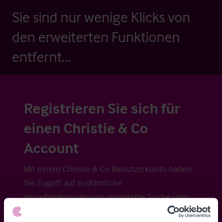
Sie sind nur wenige Klicks von
den erweiterten Funktionen
entfernt...
Registrieren Sie sich für
einen Christie & Co
Account
Mit einem Christie & Co Benutzerkonto haben
Sie Zugriff auf ausführliche
Veraufsinformationen, erweiterte Suche über
Kartenansicht sowie die Möglichkeit