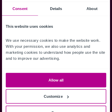
Suchkriterien zu speichern und
Benachrichtigungen für neuen Objekten zu
Consent
Details
About
erhalten.
This website uses cookies
We use necessary cookies to make the website work. 
Zugriff auf alle
Speichern Si
With your permission, we also use analytics and 
marketing cookies to understand how people use the site 
Informationen
Suchkriteri
and to improve our advertising.
Erhalten Sie Zugriff auf alle
Durch das Speich
Verkaufsmandate - exklusiv für
Suchkriterien kö
Mitglieder.
und einfach jeder
zugreifen und die
Allow all
Customize
Anmelden