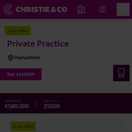
Account
Men
Immobiliensuche
Under Offer
Private Practice
Hampshire
Ref:
4223089
Leasehold
Pacht p. a.
£580,000
25000
Under Offer