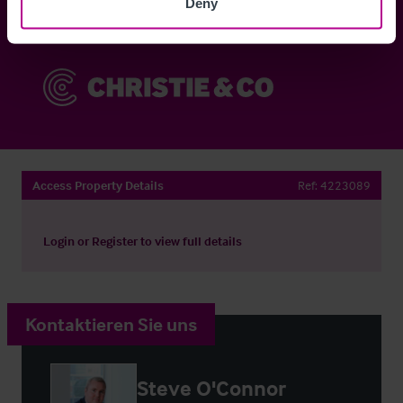
Deny
Sie haben bereits ein Konto?
Jetzt anmelden
Access Property Details
Ref:
4223089
Login
or
Register
to view full details
Kontaktieren Sie uns
Steve O'Connor