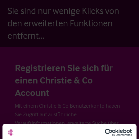
Sie sind nur wenige Klicks von
den erweiterten Funktionen
entfernt...
Registrieren Sie sich für
einen Christie & Co
Account
Mit einem Christie & Co Benutzerkonto haben
Sie Zugriff auf ausführliche
Veraufsinformationen, erweiterte Suche über
Kartenansicht sowie die Möglichkeit