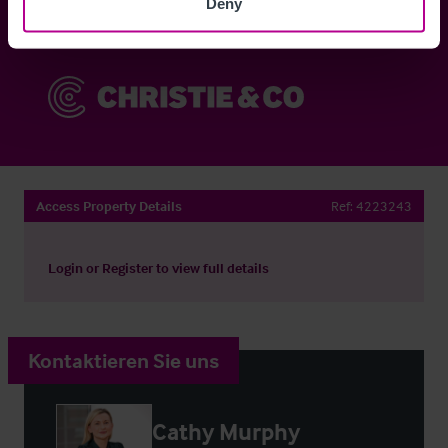
Deny
Sie haben bereits ein Konto?
Jetzt anmelden
Access Property Details
Ref:
4223243
Login
or
Register
to view full details
Kontaktieren Sie uns
Cathy Murphy