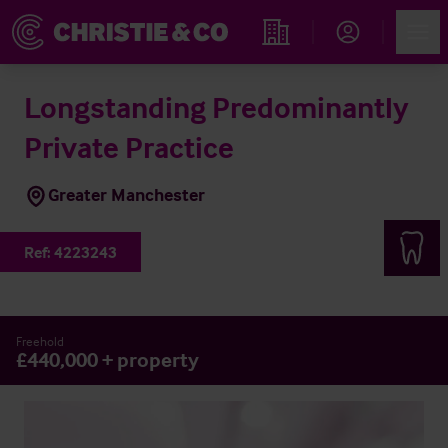
Account
Men
Immobiliensuche
Longstanding Predominantly
Private Practice
Greater Manchester
Ref:
4223243
Freehold
£440,000 + property