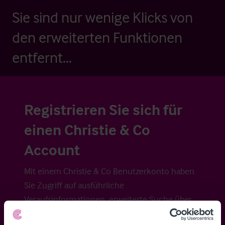
Sie sind nur wenige Klicks von
den erweiterten Funktionen
entfernt...
Registrieren Sie sich für
einen Christie & Co
Account
Mit einem Christie & Co Benutzerkonto haben
Sie Zugriff auf ausführliche
Veraufsinformationen, erweiterte Suche über
Kartenansicht sowie die Möglichkeit