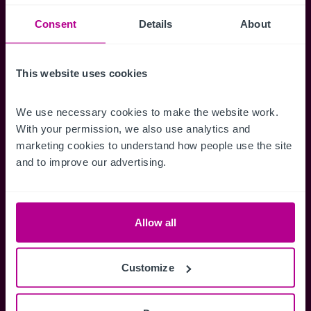
Suchkriterien zu speichern und
Benachrichtigungen für neuen Objekten zu
Consent
Details
About
erhalten.
This website uses cookies
We use necessary cookies to make the website work. 
Zugriff auf alle
Speichern Si
With your permission, we also use analytics and 
marketing cookies to understand how people use the site 
Informationen
Suchkriteri
and to improve our advertising.
Erhalten Sie Zugriff auf alle
Durch das Speich
Verkaufsmandate - exklusiv für
Suchkriterien kö
Mitglieder.
und einfach jeder
zugreifen und die
Allow all
Customize
Anmelden