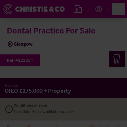
Account
Men
Immobiliensuche
Dental Practice For Sale
Glasgow
Ref:
4223251
Freehold
OIEO £275,000 + Property
Conditions of sales
Share Sale | Property added at valuation