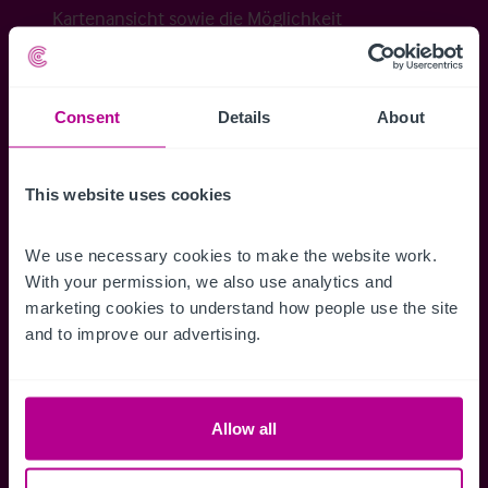
Kartenansicht sowie die Möglichkeit
Suchkriterien zu speichern und
Benachrichtigungen für neuen Objekten zu
erhalten.
Consent
Details
About
This website uses cookies
Zugriff auf alle
Speichern Si
We use necessary cookies to make the website work. 
Informationen
Suchkriteri
With your permission, we also use analytics and 
marketing cookies to understand how people use the site 
Erhalten Sie Zugriff auf alle
Durch das Speich
and to improve our advertising.
Verkaufsmandate - exklusiv für
Suchkriterien kö
Mitglieder.
und einfach jeder
zugreifen und die
Allow all