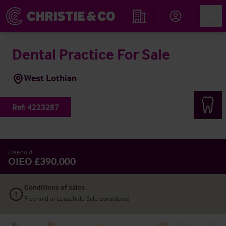
Account
Men
Immobiliensuche
Dental Practice For Sale
West Lothian
Ref:
4223287
Freehold
OIEO £390,000
Conditions of sales
Freehold or Leasehold Sale considered