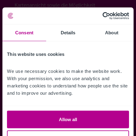
Kartenansicht sowie die Möglichkeit
Suchkriterien zu speichern und
Benachrichtigungen für neuen Objekten zu
erhalten.
Consent
Details
About
This website uses cookies
Zugriff auf alle
Speichern Si
We use necessary cookies to make the website work. 
Informationen
Suchkriteri
With your permission, we also use analytics and 
marketing cookies to understand how people use the site 
Erhalten Sie Zugriff auf alle
Durch das Speich
and to improve our advertising.
Verkaufsmandate - exklusiv für
Suchkriterien kö
Mitglieder.
und einfach jeder
zugreifen und die
Allow all