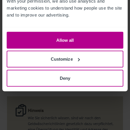
With your permission, we also use analytics and 
marketing cookies to understand how people use the site 
and to improve our advertising.
Richard Wood
Regional Director – Pubs & Restaurants
Allow all
+44 7778 880 583
richard.wood@christie.com
Customize
Kontakt
Deny
Hinweis
Wie Sie sicherlich wissen, sind wir nach den
Geldwäscherichtlinien gesetzlich dazu verpflichtet,
eine Überprüfung der Identität und Adresse des