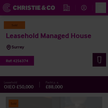
Account
Men
Immobiliensuche
Sold
Leasehold Managed House
Surrey
Ref:
4256374
Leasehold
Pacht p. a.
OIEO £50,000
£88,000
Sold