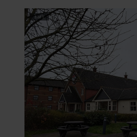
1
of
1