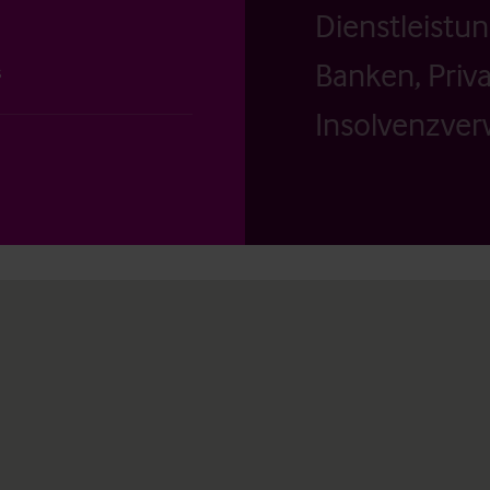
Dienstleistu
Banken, Priv
s
Insolvenzverw