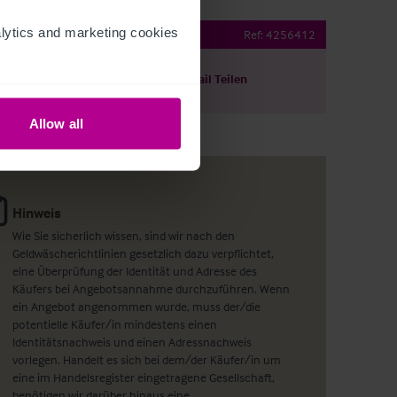
ytics and marketing cookies 
t
Ref:
4256412
ils herunterladen
Per E-Mail Teilen
Allow all
Hinweis
Wie Sie sicherlich wissen, sind wir nach den
Geldwäscherichtlinien gesetzlich dazu verpflichtet,
eine Überprüfung der Identität und Adresse des
Käufers bei Angebotsannahme durchzuführen. Wenn
ein Angebot angenommen wurde, muss der/die
potentielle Käufer/in mindestens einen
Identitätsnachweis und einen Adressnachweis
vorlegen. Handelt es sich bei dem/der Käufer/in um
eine im Handelsregister eingetragene Gesellschaft,
benötigen wir darüber hinaus eine