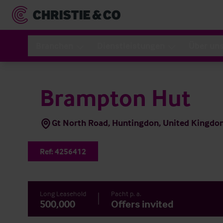
Branchen
Dienstleistungen
Über un
Brampton Hut
Gt North Road, Huntingdon, United Kingd
Ref:
4256412
Long Leasehold
Pacht p. a.
500,000
Offers invited