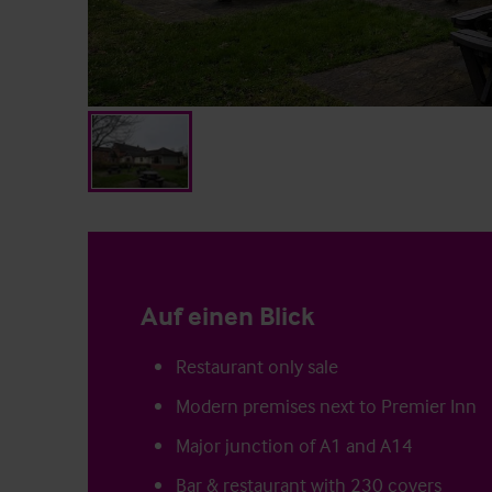
Auf einen Blick
Restaurant only sale
Modern premises next to Premier Inn
Major junction of A1 and A14
Bar & restaurant with 230 covers