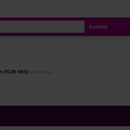
s
Neuigkeiten
Karriere
Kontakt
om PE28 4NQ
Karte ansehen