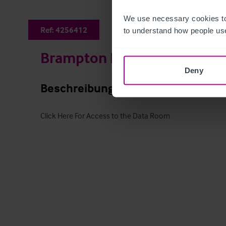
We use necessary cookies to
Ref:
4256412
to understand how people use
Brampton Hut
Deny
Beschreibung
Click Here For Access to the Data Room