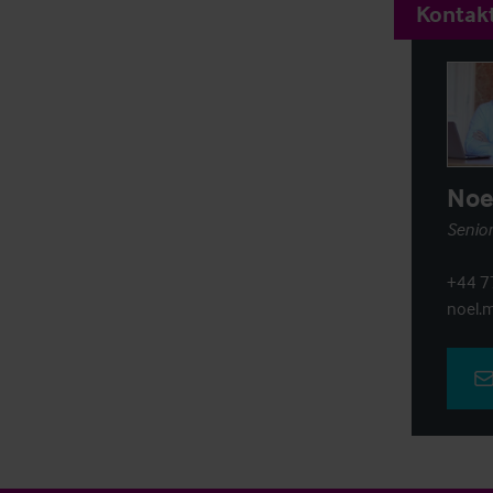
Kontakt
Noe
Senior
+44 7
noel.m