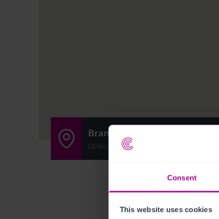
Brampton Hut
Gt North Road, Huntingdon, United Kin
Consent
This website uses cookies