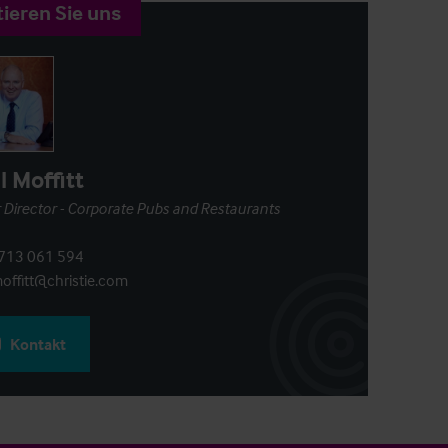
ieren Sie uns
l Moffitt
 Director - Corporate Pubs and Restaurants
713 061 594
offitt@christie.com
Kontakt