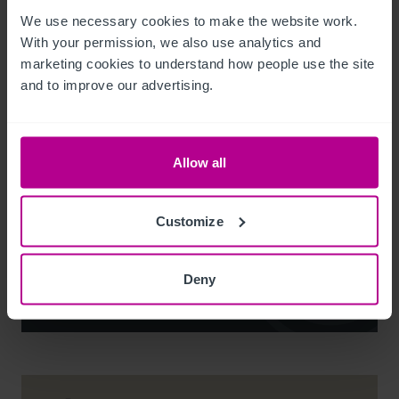
We use necessary cookies to make the website work. 
With your permission, we also use analytics and 
marketing cookies to understand how people use the site 
and to improve our advertising.
Noel Moffitt
Allow all
Senior Director - Corporate Pubs and Restaurants
+44 7713 061 594
Customize
noel.moffitt@christie.com
Deny
Kontakt