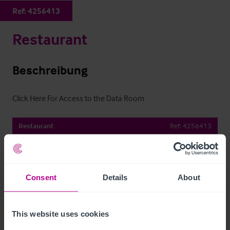
Ref:
4256413
Restaurant
Beschreibung
Click Here For Access to the Data Room
Restaurant
Ref:
4256413
Details herunterladen
Per E-Mail Teilen
Consent
Details
About
This website uses cookies
Kontaktieren Sie uns