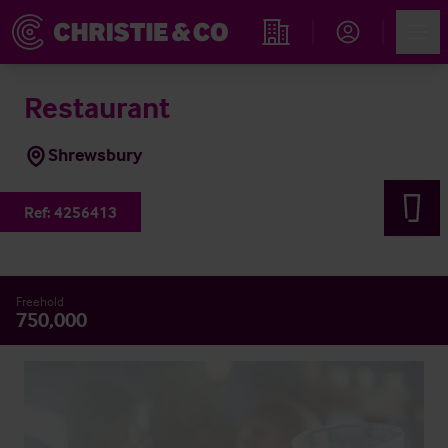
Account
Men
Immobiliensuche
Restaurant
Shrewsbury
Ref:
4256413
Freehold
750,000